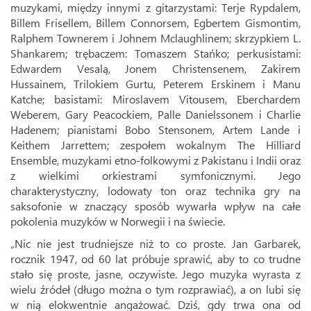
muzykami, między innymi z gitarzystami: Terje Rypdalem,
Billem Frisellem, Billem Connorsem, Egbertem Gismontim,
Ralphem Townerem i Johnem Mclaughlinem; skrzypkiem L.
Shankarem; trębaczem: Tomaszem Stańko; perkusistami:
Edwardem Vesalą, Jonem Christensenem, Zakirem
Hussainem, Trilokiem Gurtu, Peterem Erskinem i Manu
Katche; basistami: Miroslavem Vitousem, Eberchardem
Weberem, Gary Peacockiem, Palle Danielssonem i Charlie
Hadenem; pianistami Bobo Stensonem, Artem Lande i
Keithem Jarrettem; zespołem wokalnym The Hilliard
Ensemble, muzykami etno-folkowymi z Pakistanu i Indii oraz
z wielkimi orkiestrami symfonicznymi. Jego
charakterystyczny, lodowaty ton oraz technika gry na
saksofonie w znaczący sposób wywarła wpływ na całe
pokolenia muzyków w Norwegii i na świecie.
„Nic nie jest trudniejsze niż to co proste. Jan Garbarek,
rocznik 1947, od 60 lat próbuje sprawić, aby to co trudne
stało się proste, jasne, oczywiste. Jego muzyka wyrasta z
wielu źródeł (długo można o tym rozprawiać), a on lubi się
w nią elokwentnie angażować. Dziś, gdy trwa ona od