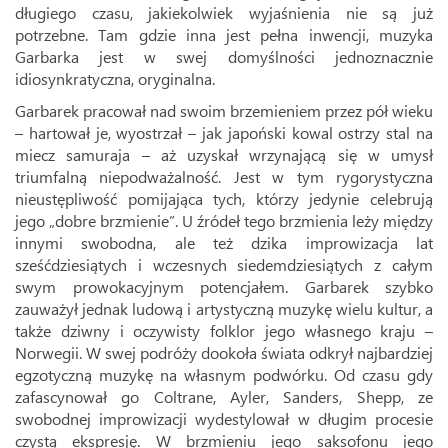
długiego czasu, jakiekolwiek wyjaśnienia nie są już
potrzebne. Tam gdzie inna jest pełna inwencji, muzyka
Garbarka jest w swej domyślności jednoznacznie
idiosynkratyczna, oryginalna.
Garbarek pracował nad swoim brzemieniem przez pół wieku
– hartował je, wyostrzał – jak japoński kowal ostrzy stal na
miecz samuraja – aż uzyskał wrzynającą się w umysł
triumfalną niepodważalność. Jest w tym rygorystyczna
nieustępliwość pomijająca tych, którzy jedynie celebrują
jego „dobre brzmienie”. U źródeł tego brzmienia leży między
innymi swobodna, ale też dzika improwizacja lat
sześćdziesiątych i wczesnych siedemdziesiątych z całym
swym prowokacyjnym potencjałem. Garbarek szybko
zauważył jednak ludową i artystyczną muzykę wielu kultur, a
także dziwny i oczywisty folklor jego własnego kraju –
Norwegii. W swej podróży dookoła świata odkrył najbardziej
egzotyczną muzykę na własnym podwórku. Od czasu gdy
zafascynował go Coltrane, Ayler, Sanders, Shepp, ze
swobodnej improwizacji wydestylował w długim procesie
czystą ekspresję. W brzmieniu jego saksofonu jego