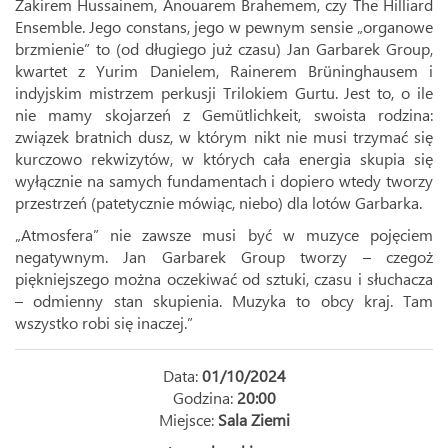
Zakirem Hussainem, Anouarem Brahemem, czy The Hilliard
Ensemble. Jego constans, jego w pewnym sensie „organowe
brzmienie” to (od długiego już czasu) Jan Garbarek Group,
kwartet z Yurim Danielem, Rainerem Brüninghausem i
indyjskim mistrzem perkusji Trilokiem Gurtu. Jest to, o ile
nie mamy skojarzeń z Gemütlichkeit, swoista rodzina:
związek bratnich dusz, w którym nikt nie musi trzymać się
kurczowo rekwizytów, w których cała energia skupia się
wyłącznie na samych fundamentach i dopiero wtedy tworzy
przestrzeń (patetycznie mówiąc, niebo) dla lotów Garbarka.
„Atmosfera” nie zawsze musi być w muzyce pojęciem
negatywnym. Jan Garbarek Group tworzy – czegoż
piękniejszego można oczekiwać od sztuki, czasu i słuchacza
– odmienny stan skupienia. Muzyka to obcy kraj. Tam
wszystko robi się inaczej.”
Data:
01/10/2024
Godzina:
20:00
Miejsce:
Sala Ziemi