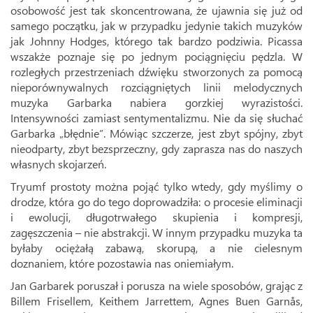
osobowość jest tak skoncentrowana, że ujawnia się już od
samego początku, jak w przypadku jedynie takich muzyków
jak Johnny Hodges, którego tak bardzo podziwia. Picassa
wszakże poznaje się po jednym pociągnięciu pędzla. W
rozległych przestrzeniach dźwięku stworzonych za pomocą
nieporównywalnych rozciągniętych linii melodycznych
muzyka Garbarka nabiera gorzkiej wyrazistości.
Intensywności zamiast sentymentalizmu. Nie da się słuchać
Garbarka „błędnie”. Mówiąc szczerze, jest zbyt spójny, zbyt
nieodparty, zbyt bezsprzeczny, gdy zaprasza nas do naszych
własnych skojarzeń.
Tryumf prostoty można pojąć tylko wtedy, gdy myślimy o
drodze, która go do tego doprowadziła: o procesie eliminacji
i ewolucji, długotrwałego skupienia i kompresji,
zagęszczenia – nie abstrakcji. W innym przypadku muzyka ta
byłaby ociężałą zabawą, skorupą, a nie cielesnym
doznaniem, które pozostawia nas oniemiałym.
Jan Garbarek poruszał i porusza na wiele sposobów, grając z
Billem Frisellem, Keithem Jarrettem, Agnes Buen Garnås,