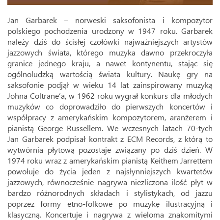
Jan Garbarek – norweski saksofonista i kompozytor
polskiego pochodzenia urodzony w 1947 roku. Garbarek
należy dziś do ścisłej czołówki najważniejszych artystów
jazzowych świata, którego muzyka dawno przekroczyła
granice jednego kraju, a nawet kontynentu, stając się
ogólnoludzką wartością świata kultury. Naukę gry na
saksofonie podjął w wieku 14 lat zainspirowany muzyką
Johna Coltrane’a, w 1962 roku wygrał konkurs dla młodych
muzyków co doprowadziło do pierwszych koncertów i
współpracy z amerykańskim kompozytorem, aranżerem i
pianistą George Russellem. We wczesnych latach 70-tych
Jan Garbarek podpisał kontrakt z ECM Records, z którą to
wytwórnia płytową pozostaje związany po dziś dzień. W
1974 roku wraz z amerykańskim pianistą Keithem Jarrettem
powołuje do życia jeden z najsłynniejszych kwartetów
jazzowych, równocześnie nagrywa niezliczona ilość płyt w
bardzo różnorodnych składach i stylistykach, od jazzu
poprzez formy etno-folkowe po muzykę ilustracyjną i
klasyczną. Koncertuje i nagrywa z wieloma znakomitymi