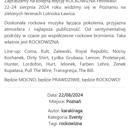
Zapraszamy na kolejną edycję ROCKOWIZNA Festiwalu!
22-24 sierpnia 2024 roku widzimy się w Poznaniu na
zielonych terenach Lotniska Ławica.
Doskonała rockowa muzyka łącząca pokolenia, przyjazna
atmosfera i najlepsza publiczność. Od sentymentalnej
podróży w czasie po współczesne rockowe brzmienia. Taka
właśnie jest ROCKOWIZNA.
Line-up: Coma, Kult, Zalewski, Royal Republic, Nocny
Kochanek, Dirty Shirt, Łydka Grubasa, Lemon, Proletaryat,
Hunter, Lordofon, Hurt, Jelonek, Farben Lehre, Zenek
Kupatasa, Pull The Wire, Transgresja, The Bill.
Będzie MOCNO, będzie PRAWDZIWIE, będzie ROCKOWO!
Data:
22/08/2024
Miejsce:
Poznań
Autor:
karakiraga
Kategoria:
Eventy
Tagi:
rockowizna