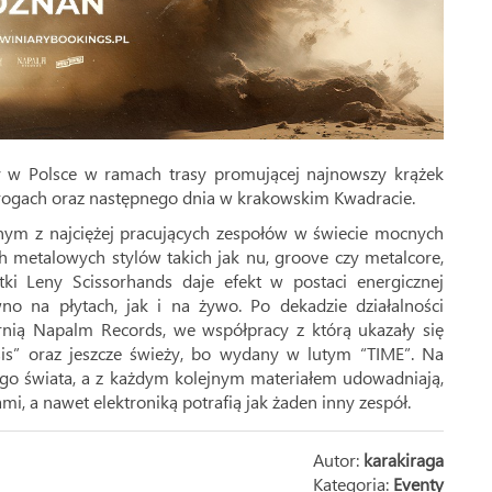
y w Polsce w ramach trasy promującej najnowszy krążek
Progach oraz następnego dnia w krakowskim Kwadracie.
dnym z najciężej pracujących zespołów w świecie mocnych
h metalowych stylów takich jak nu, groove czy metalcore,
ki Leny Scissorhands daje efekt w postaci energicznej
no na płytach, jak i na żywo. Po dekadzie działalności
rnią Napalm Records, we współpracy z którą ukazały się
sis” oraz jeszcze świeży, bo wydany w lutym “TIME”. Na
ałego świata, a z każdym kolejnym materiałem udowadniają,
, a nawet elektroniką potrafią jak żaden inny zespół.
Autor:
karakiraga
Kategoria:
Eventy