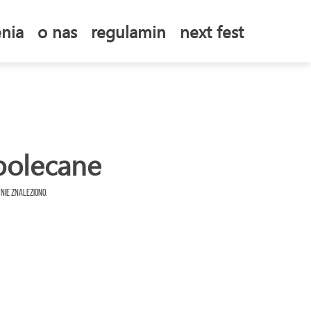
nia
o nas
regulamin
next fest
polecane
 nie znaleziono.