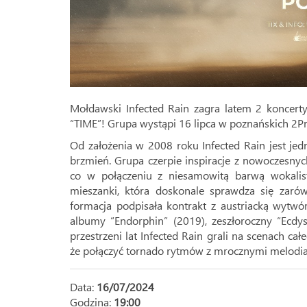
Mołdawski Infected Rain zagra latem 2 koncert
“TIME”! Grupa wystąpi 16 lipca w poznańskich 2
Od założenia w 2008 roku Infected Rain jest je
brzmień. Grupa czerpie inspiracje z nowoczesnyc
co w połączeniu z niesamowitą barwą wokalist
mieszanki, która doskonale sprawdza się zarów
formacja podpisała kontrakt z austriacką wytwó
albumy “Endorphin” (2019), zeszłoroczny “Ecdy
przestrzeni lat Infected Rain grali na scenach c
że połączyć tornado rytmów z mrocznymi melodiami
Data:
16/07/2024
Godzina:
19:00