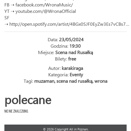
FB ➝
facebook.com/WronaMusic/
YT ➝
youtube.com/@WronaOfficial
SF
➝
http://open.spotify.com/artist/4BGx0SJF0EyZw3Es7vCBs7…
Data:
23/05/2024
Godzina:
19:30
Miejsce:
Scena nad Rusałką
Bilety:
free
Autor:
karakiraga
Kategoria:
Eventy
Tagi:
muzaman
,
scena nad rusałką
,
wrona
polecane
Nic nie znaleziono.
© 2026 Copyright All in Poznan.