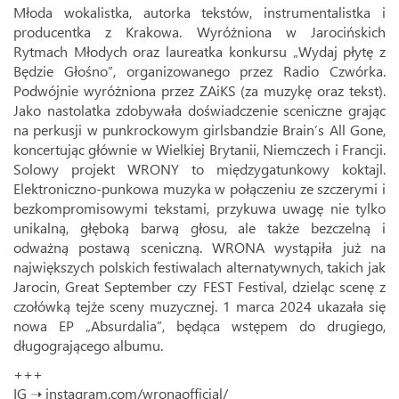
Młoda wokalistka, autorka tekstów, instrumentalistka i
producentka z Krakowa. Wyróżniona w Jarocińskich
Rytmach Młodych oraz laureatka konkursu „Wydaj płytę z
Będzie Głośno”, organizowanego przez Radio Czwórka.
Podwójnie wyróżniona przez ZAiKS (za muzykę oraz tekst).
Jako nastolatka zdobywała doświadczenie sceniczne grając
na perkusji w punkrockowym girlsbandzie Brain’s All Gone,
koncertując głównie w Wielkiej Brytanii, Niemczech i Francji.
Solowy projekt WRONY to międzygatunkowy koktajl.
Elektroniczno-punkowa muzyka w połączeniu ze szczerymi i
bezkompromisowymi tekstami, przykuwa uwagę nie tylko
unikalną, głęboką barwą głosu, ale także bezczelną i
odważną postawą sceniczną. WRONA wystąpiła już na
największych polskich festiwalach alternatywnych, takich jak
Jarocin, Great September czy FEST Festival, dzieląc scenę z
czołówką tejże sceny muzycznej. 1 marca 2024 ukazała się
nowa EP „Absurdalia”, będąca wstępem do drugiego,
długogrającego albumu.
+++
IG ➝
instagram.com/wronaofficial/