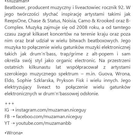
•Muzaman•
Beatboxer, producent muzyczny i liveactowiec rocznik 92. W
jego twórczości słychać inspirację artystami takimi jak
ReepsOne, Chase & Status, Noisia, Camo & Krooked oraz B-
Complex. Muzyką zajmuje się od 2008 roku, a od tamtego
czasu zagrał kilkaset koncertów na terenie kraju oraz poza
nim oraz brał udział w wielu bitwach beatboxowych. Jego
muzyka to połączenie wielu gatunków muzyki elektronicznej
takich jak drum’n’bass, trap/grime z alt-popem i sam
określa swój styl jako organic electronic. Na przestrzeni
ostatnich kilkunastu lat współpracował z artystami
szerokiego muzycznego spektrum – m.in. Guova, Wrona,
Eldo, Sophie Szklarska, Prykson Fisk i wielu innych. Jego
elektryzujący liveact to połączenie wielu gatunków
elektronicznych w drum’n’bassowej odsłonie.
+++
IG ➝
instagram.com/muzaman.niceguy
FB ➝
faceboo.com/muzaman.niceguy
YT ➝
youtube.com/muzamanbb
•Wrona•