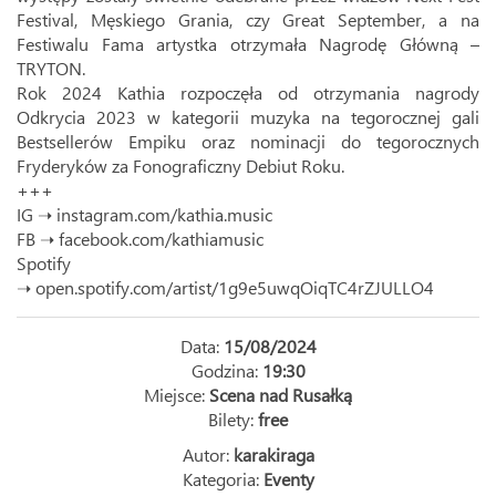
Festival, Męskiego Grania, czy Great September, a na
Festiwalu Fama artystka otrzymała Nagrodę Główną –
TRYTON.
Rok 2024 Kathia rozpoczęła od otrzymania nagrody
Odkrycia 2023 w kategorii muzyka na tegorocznej gali
Bestsellerów Empiku oraz nominacji do tegorocznych
Fryderyków za Fonograficzny Debiut Roku.
+++
IG ➝
instagram.com/kathia.music
FB ➝
facebook.com/kathiamusic
Spotify
➝
open.spotify.com/artist/1g9e5uwqOiqTC4rZJULLO4
Data:
15/08/2024
Godzina:
19:30
Miejsce:
Scena nad Rusałką
Bilety:
free
Autor:
karakiraga
Kategoria:
Eventy