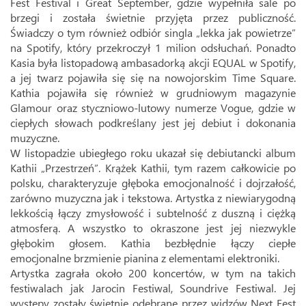
Fest Festival i Great September, gdzie wypełniła sale po
brzegi i została świetnie przyjęta przez publiczność.
Świadczy o tym również odbiór singla „lekka jak powietrze”
na Spotify, który przekroczył 1 milion odsłuchań. Ponadto
Kasia była listopadową ambasadorką akcji EQUAL w Spotify,
a jej twarz pojawiła się się na nowojorskim Time Square.
Kathia pojawiła się również w grudniowym magazynie
Glamour oraz styczniowo-lutowy numerze Vogue, gdzie w
ciepłych słowach podkreślany jest jej debiut i dokonania
muzyczne.
W listopadzie ubiegłego roku ukazał się debiutancki album
Kathii „Przestrzeń”. Krążek Kathii, tym razem całkowicie po
polsku, charakteryzuje głęboka emocjonalność i dojrzałość,
zarówno muzyczna jak i tekstowa. Artystka z niewiarygodną
lekkością łączy zmysłowość i subtelność z duszną i ciężką
atmosferą. A wszystko to okraszone jest jej niezwykle
głębokim głosem. Kathia bezbłędnie łączy ciepłe
emocjonalne brzmienie pianina z elementami elektroniki.
Artystka zagrała około 200 koncertów, w tym na takich
festiwalach jak Jarocin Festiwal, Soundrive Festiwal. Jej
występy zostały świetnie odebrane przez widzów Next Fest