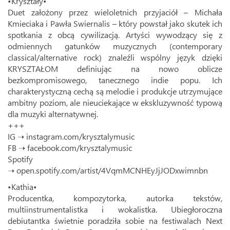
•Kryształy•
Duet założony przez wieloletnich przyjaciół – Michała
Kmieciaka i Pawła Swiernalis – który powstał jako skutek ich
spotkania z obcą cywilizacją. Artyści wywodzący się z
odmiennych gatunków muzycznych (contemporary
classical/alternative rock) znaleźli wspólny język dzięki
KRYSZTAŁOM definiując na nowo oblicze
bezkompromisowego, tanecznego indie popu. Ich
charakterystyczną cechą są melodie i produkcje utrzymujące
ambitny poziom, ale nieuciekające w ekskluzywność typową
dla muzyki alternatywnej.
+++
IG ➝
instagram.com/krysztalymusic
FB ➝
facebook.com/krysztalymusic
Spotify
➝
open.spotify.com/artist/4VqmMCNHEyJjJODxwimnbn
•Kathia•
Producentka, kompozytorka, autorka tekstów,
multiinstrumentalistka i wokalistka. Ubiegłoroczna
debiutantka świetnie poradziła sobie na festiwalach Next