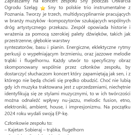
Zapraszamy na koncert zespołu Sny podczas Otwarcia
Ogrodu Szeląg
Sny to polskie trio instrumentalne z
Poznania. Tworzy je trzech, multidyscyplinarnie pracujących
w branży muzyków -kompozytorów szukających wspólnych
dróg artystycznego przekazu. Zespół opowiada historie i
wrażenia za pomocą szerokiej palety dźwięków, takich jak
przestrzenne, głębokie warstwy
syntezatorów, basu i pianin. Energiczne, eklektyczne rytmy
perkusji o wypełniającym brzmieniu, oraz jazzowe melodie
trąbki i flugelhornu. Każdy utwór to specyficzny obraz
skomponowany wspólnie przez członków zespołu, by
dostarczyć słuchaczom koncert który zapamiętają jak sen, i z
którego nie będą chcieli się prędko obudzić. Choć nie lubią
gdy ich muzyka traktowana jest z uprzedzeniami, niechętnie
identyfikują się ze stylami muzycznymi, to w ich twórczości
można odnaleźć wpływy nu-jazzu, melodic fusion, etno,
elektroniki, ambient, house, i impresjonizmu. Na początku
2024 roku wydali swoją EP-kę.
Członkowie zespołu to:
– Kajetan Sobieraj – trąbka, flugelhorn