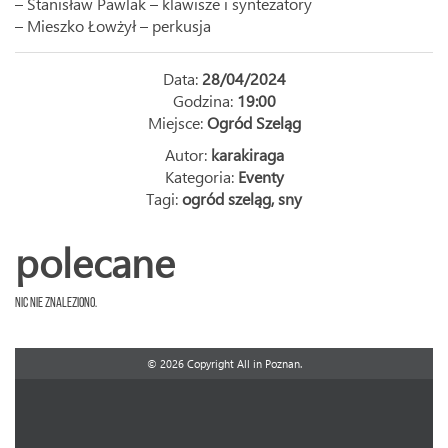
– Stanisław Pawlak – klawisze i syntezatory
– Mieszko Łowżył – perkusja
Data:
28/04/2024
Godzina:
19:00
Miejsce:
Ogród Szeląg
Autor:
karakiraga
Kategoria:
Eventy
Tagi:
ogród szeląg
,
sny
polecane
Nic nie znaleziono.
© 2026 Copyright All in Poznan.