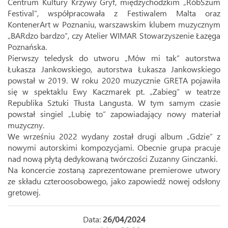
Centrum Kultury Krzywy Gryf, międzychodzkim „RóbSzum
Festival”, współpracowała z Festiwalem Malta oraz
KontenerArt w Poznaniu, warszawskim klubem muzycznym
„BARdzo bardzo”, czy Atelier WIMAR Stowarzyszenie Łazęga
Poznańska.
Pierwszy teledysk do utworu „Mów mi tak” autorstwa
Łukasza Jankowskiego, autorstwa Łukasza Jankowskiego
powstał w 2019. W roku 2020 muzycznie GRETA pojawiła
się w spektaklu Ewy Kaczmarek pt. „Zabieg” w teatrze
Republika Sztuki Tłusta Langusta. W tym samym czasie
powstał singiel „Lubię to” zapowiadający nowy materiał
muzyczny.
We wrześniu 2022 wydany został drugi album „Gdzie” z
nowymi autorskimi kompozycjami. Obecnie grupa pracuje
nad nową płytą dedykowaną twórczości Zuzanny Ginczanki.
Na koncercie zostaną zaprezentowane premierowe utwory
ze składu czteroosobowego, jako zapowiedź nowej odsłony
gretowej.
Data:
26/04/2024