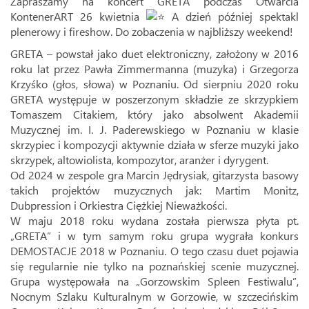
Zapraszamy na koncert GRETA podczas Otwarcia
KontenerART 26 kwietnia
A dzień później spektakl
plenerowy i fireshow. Do zobaczenia w najbliższy weekend!
GRETA – powstał jako duet elektroniczny, założony w 2016
roku lat przez Pawła Zimmermanna (muzyka) i Grzegorza
Krzyśko (głos, słowa) w Poznaniu. Od sierpniu 2020 roku
GRETA występuje w poszerzonym składzie ze skrzypkiem
Tomaszem Citakiem, który jako absolwent Akademii
Muzycznej im. I. J. Paderewskiego w Poznaniu w klasie
skrzypiec i kompozycji aktywnie działa w sferze muzyki jako
skrzypek, altowiolista, kompozytor, aranżer i dyrygent.
Od 2024 w zespole gra Marcin Jędrysiak, gitarzysta basowy
takich projektów muzycznych jak: Martim Monitz,
Dubpression i Orkiestra Ciężkiej Nieważkości.
W maju 2018 roku wydana została pierwsza płyta pt.
„GRETA” i w tym samym roku grupa wygrała konkurs
DEMOSTACJE 2018 w Poznaniu. O tego czasu duet pojawia
się regularnie nie tylko na poznańskiej scenie muzycznej.
Grupa występowała na „Gorzowskim Spleen Festiwalu”,
Nocnym Szlaku Kulturalnym w Gorzowie, w szczecińskim