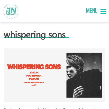
MENU
whispering sons