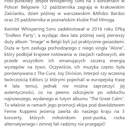
Post-punkowy zespół Whispering Sons na 3 koncertach w
Polsce! Belgowie 12 października zagrają w krakowskim
Zaścianku, dzień później w warszawskim BARdzo Bardzo
oraz 20 października w poznańskim klubie Pod Minogą.
Kwintet Whispering Sons zadebiutował w 2016 roku EPką
“Endless Party”, a wydając dwa lata później swój pierwszy
duży album “Image” w Belgii byli już praktycznie gwiazdami.
Duża w tym zasługa pochodzącego z niego singla “Alone”,
który podbijał krajowe notowania w stacjach radiowych, ale
przede wszystkim ich emanujących szczerą energią
występów na żywo. Oczywiście, ich muzyka często była
porównywana z The Cure, Joy Division, Interpol czy wczesną
twórczością Editors (z którymi pojechali w europejską trasę
4 lata temu), jednak nie można zaprzeczyć jej
autentyczności, co na pewno odczujecie po odsłuchu
najnowszego, wydanego w lutym albumu “The Great Calm”.
To właśnie w ramach jego promocji ekipa pod dowództwem
Fenne Kuppens jesienią zawita do naszego kraju na 3
koncerty, których miłośnikom post-punka, rocka
alternatywnego i zimnej fali radzimy nie przegapić!