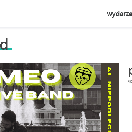
wydarze
nd
Nic