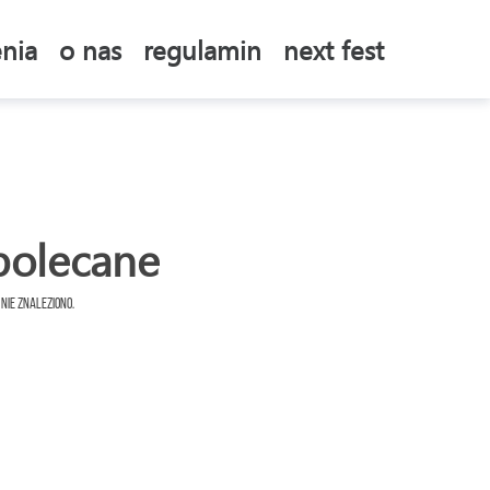
nia
o nas
regulamin
next fest
polecane
 nie znaleziono.