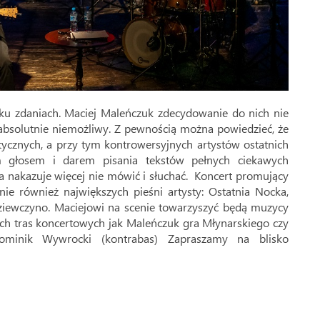
lku zdaniach. Maciej Maleńczuk zdecydowanie do nich nie
st absolutnie niemożliwy. Z pewnością można powiedzieć, że
atycznych, a przy tym kontrowersyjnych artystów ostatnich
ym głosem i darem pisania tekstów pełnych ciekawych
ia nakazuje więcej nie mówić i słuchać. Koncert promujący
ie również największych pieśni artysty: Ostatnia Nocka,
Dziewczyno. Maciejowi na scenie towarzyszyć będą muzycy
ch tras koncertowych jak Maleńczuk gra Młynarskiego czy
ominik Wywrocki (kontrabas) Zapraszamy na blisko