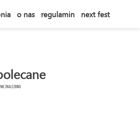
nia
o nas
regulamin
next fest
polecane
 nie znaleziono.