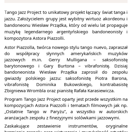
T
ango Jazz Project to unikatowy projekt łączący świat tanga i
jazzu. Założycielem grupy jest wybitny wirtuoz akordeonu i
bandoneonu Wiesław Prządka, który od wielu lat propaguje
muzykę legendarnego argentyńskiego bandoneonisty i
kompozytora Astora Piazzolli.
Astor Piazzolla, twórca nowego stylu tango nuevo, zapraszał
do współpracy słynnych amerykańskich muzyków
jazzowych m.in. Gerry Mulligana – saksofonistę
barytonowego i Gary Burtona – vibrafonistę. Dzisiaj
bandoneonista Wiesław Prządka zaprosił do zespołu
gwiazdy polskiego jazzu: saksofonistę Piotra Barona,
vibrafonistę Dominika Bukowskiego, kontrabasistę
Zbigniewa Wrombla oraz pianistę Rafała Karasiewicza.
Program Tango Jazz Project oparty jest przede wszystkim na
kompozycjach Astora Piazzolli i tematach filmowych jak np.
„Ostatnie Tango w Paryżu”, a wszystko w autorskich
aranżacjach zespołu z finezyjnymi solówkami jazzowymi.
Zaskakujące zestawienie instrumentów, oryginalne