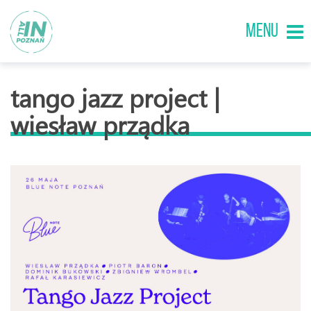
MENU
tango jazz project |
wiesław prządka