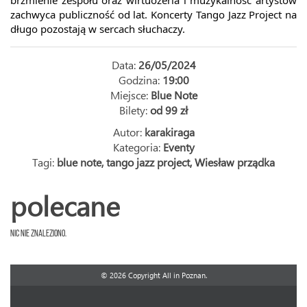
brzmienie zespołu oraz wirtuozeria i muzykalność artystów
zachwyca publiczność od lat. Koncerty Tango Jazz Project na
długo pozostają w sercach słuchaczy.
Data:
26/05/2024
Godzina:
19:00
Miejsce:
Blue Note
Bilety:
od 99 zł
Autor:
karakiraga
Kategoria:
Eventy
Tagi:
blue note
,
tango jazz project
,
Wiesław prządka
polecane
Nic nie znaleziono.
© 2026 Copyright All in Poznan.