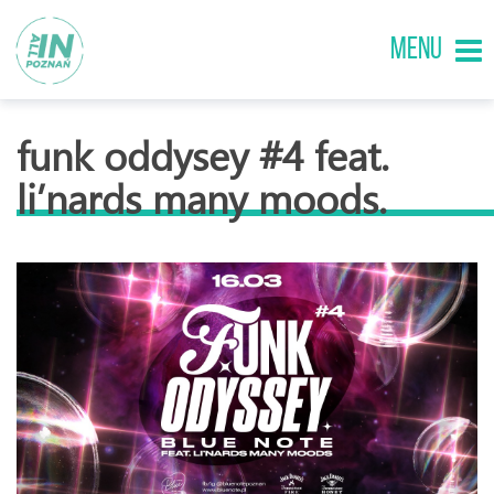
MENU
funk oddysey #4 feat.
li’nards many moods.