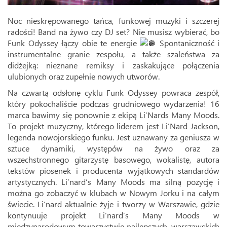
Noc nieskrępowanego tańca, funkowej muzyki i szczerej
radości! Band na żywo czy DJ set? Nie musisz wybierać, bo
Funk Odyssey łączy obie te energie
Spontaniczność i
instrumentalne granie zespołu, a także szaleństwa za
didżejką: nieznane remiksy i zaskakujące połączenia
ulubionych oraz zupełnie nowych utworów.
Na czwartą odsłonę cyklu Funk Odyssey powraca zespół,
który pokochaliście podczas grudniowego wydarzenia! 16
marca bawimy się ponownie z ekipą Li’Nards Many Moods.
To projekt muzyczny, którego liderem jest Li’Nard Jackson,
legenda nowojorskiego funku. Jest uznawany za geniusza w
sztuce dynamiki, występów na żywo oraz za
wszechstronnego gitarzystę basowego, wokalistę, autora
tekstów piosenek i producenta wyjątkowych standardów
artystycznych. Li’nard’s Many Moods ma silną pozycję i
można go zobaczyć w klubach w Nowym Jorku i na całym
świecie. Li’nard aktualnie żyje i tworzy w Warszawie, gdzie
kontynuuje projekt Li’nard’s Many Moods w
międzynarodowym towarzystwie najlepszych, warszawskich