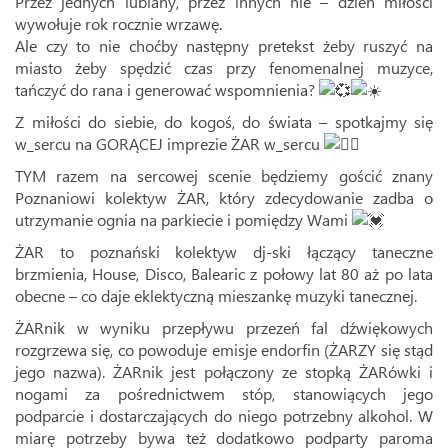
Przez jednych lubiany, przez innych nie – dzień miłości
wywołuje rok rocznie wrzawę.
Ale czy to nie choćby następny pretekst żeby ruszyć na
miasto żeby spędzić czas przy fenomenalnej muzyce,
tańczyć do rana i generować wspomnienia?
Z miłości do siebie, do kogoś, do świata – spotkajmy się
w_sercu na GORĄCEJ imprezie ŻAR w_sercu
TYM razem na sercowej scenie będziemy gościć znany
Poznaniowi kolektyw ŻAR, który zdecydowanie zadba o
utrzymanie ognia na parkiecie i pomiędzy Wami
ŻAR to poznański kolektyw dj-ski łączący taneczne
brzmienia, House, Disco, Balearic z połowy lat 80 aż po lata
obecne – co daje eklektyczną mieszankę muzyki tanecznej.
ŻARnik w wyniku przepływu przezeń fal dźwiękowych
rozgrzewa się, co powoduje emisje endorfin (ŻARZY się stąd
jego nazwa). ŻARnik jest połączony ze stopką ŻARówki i
nogami za pośrednictwem stóp, stanowiących jego
podparcie i dostarczających do niego potrzebny alkohol. W
miarę potrzeby bywa też dodatkowo podparty paroma