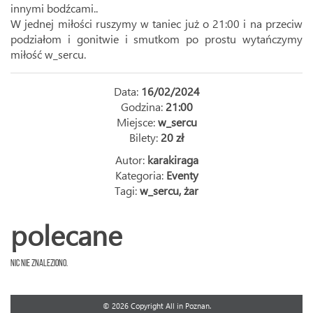
innymi bodźcami..
W jednej miłości ruszymy w taniec już o 21:00 i na przeciw
podziałom i gonitwie i smutkom po prostu wytańczymy
miłość w_sercu.
Data:
16/02/2024
Godzina:
21:00
Miejsce:
w_sercu
Bilety:
20 zł
Autor:
karakiraga
Kategoria:
Eventy
Tagi:
w_sercu
,
żar
polecane
Nic nie znaleziono.
© 2026 Copyright All in Poznan.