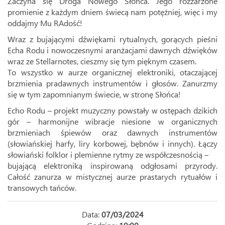
Zaczyna się Droga Nowego Słońca. Jego rozżarzone
promienie z każdym dniem świecą nam potężniej, więc i my
oddajmy Mu RAdość!
Wraz z bujającymi dźwiękami rytualnych, gorących pieśni
Echa Rodu i nowoczesnymi aranżacjami dawnych dźwięków
wraz ze Stellarnotes, cieszmy się tym pięknym czasem.
To wszystko w aurze organicznej elektroniki, otaczającej
brzmienia pradawnych instrumentów i głosów. Zanurzmy
się w tym zapomnianym świecie, w stronę Słońca!
Echo Rodu – projekt muzyczny powstały w ostępach dzikich
gór – harmonijne wibracje niesione w organicznych
brzmieniach śpiewów oraz dawnych instrumentów
(słowiańskiej harfy, liry korbowej, bębnów i innych). Łączy
słowiański folklor i plemienne rytmy ze współczesnością –
bujającą elektroniką inspirowaną odgłosami przyrody.
Całość zanurza w mistycznej aurze prastarych rytuałów i
transowych tańców.
Data:
07/03/2024