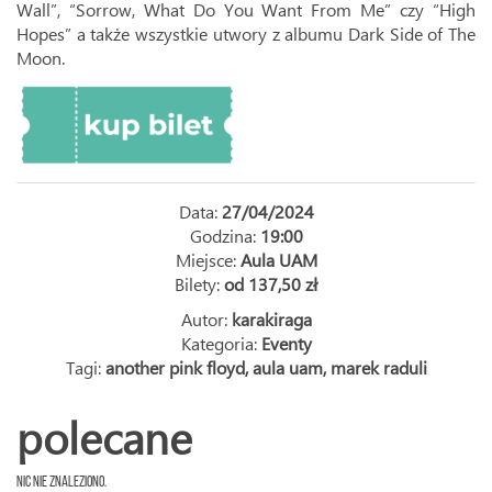
Wall”, “Sorrow, What Do You Want From Me” czy “High
Hopes” a także wszystkie utwory z albumu Dark Side of The
Moon.
Data:
27/04/2024
Godzina:
19:00
Miejsce:
Aula UAM
Bilety:
od 137,50 zł
Autor:
karakiraga
Kategoria:
Eventy
Tagi:
another pink floyd
,
aula uam
,
marek raduli
polecane
Nic nie znaleziono.