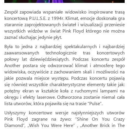
Zespół zapowiada wspaniałe widowisko inspirowane trasą
koncertową P.U.L.S.E. z 1994r. Klimat, emocje doskonała gra
starannie zaprojektowanych świateł i wizualizacji przeniesie
wszystkich widzów w świat Pink Floyd którego nie można
zaznać słuchając jedynie płyt.
Była to jedna z najbardziej spektakularnych i najbardziej
zaawansowanych technologicznie tras koncertowych
połowy lat dziewięćdziesiątych. Podczas koncertu zespół
Another postara się odwzorować klimat i atmosferę tego
widowiska, oczywiście z zachowaniem skali i możliwości na
jakie pozwala miejsce występu. Podczas koncertu pojawią
się również wszystkie charakterystyczne elementy takie jak:
potężny ekran w kształcie koła z ruchomymi lampami na
okręgu i efekty laserowe. Odtworzona zostanie niemal cała
lista utworów, która pojawiła się na trasie “Pulse”.
Usłyszymy koncertowe wersje najsłynniejszych utworów
Pink Floyd zagrane na żywo: “Shine On You Crazy
Diamond”, „Wish You Were Here” , „Another Brick in The