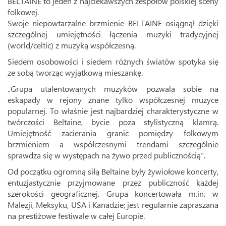
BELTAINE to jeden z najciekawszych zespołów polskiej sceny
folkowej.
Swoje niepowtarzalne brzmienie BELTAINE osiągnął dzięki
szczególnej umiejętności łączenia muzyki tradycyjnej
(world/celtic) z muzyką współczesną.
Siedem osobowości i siedem różnych światów spotyka się
ze sobą tworząc wyjątkową mieszankę.
„Grupa utalentowanych muzyków pozwala sobie na
eskapady w rejony znane tylko współczesnej muzyce
popularnej. To właśnie jest najbardziej charakterystyczne w
twórczości Beltaine, bycie poza stylistyczną klamrą.
Umiejętność zacierania granic pomiędzy folkowym
brzmieniem a współczesnymi trendami szczególnie
sprawdza się w występach na żywo przed publicznością”.
Od początku ogromną siłą Beltaine były żywiołowe koncerty,
entuzjastycznie przyjmowane przez publiczność każdej
szerokości geograficznej. Grupa koncertowała m.in. w
Malezji, Meksyku, USA i Kanadzie; jest regularnie zapraszana
na prestiżowe festiwale w całej Europie.