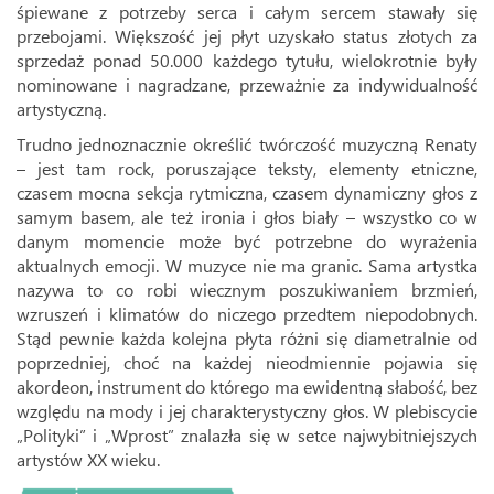
śpiewane z potrzeby serca i całym sercem stawały się
przebojami. Większość jej płyt uzyskało status złotych za
sprzedaż ponad 50.000 każdego tytułu, wielokrotnie były
nominowane i nagradzane, przeważnie za indywidualność
artystyczną.
Trudno jednoznacznie określić twórczość muzyczną Renaty
– jest tam rock, poruszające teksty, elementy etniczne,
czasem mocna sekcja rytmiczna, czasem dynamiczny głos z
samym basem, ale też ironia i głos biały – wszystko co w
danym momencie może być potrzebne do wyrażenia
aktualnych emocji. W muzyce nie ma granic. Sama artystka
nazywa to co robi wiecznym poszukiwaniem brzmień,
wzruszeń i klimatów do niczego przedtem niepodobnych.
Stąd pewnie każda kolejna płyta różni się diametralnie od
poprzedniej, choć na każdej nieodmiennie pojawia się
akordeon, instrument do którego ma ewidentną słabość, bez
względu na mody i jej charakterystyczny głos. W plebiscycie
„Polityki” i „Wprost” znalazła się w setce najwybitniejszych
artystów XX wieku.