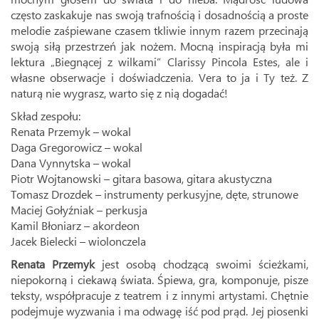
często zaskakuje nas swoją trafnością i dosadnością a proste
melodie zaśpiewane czasem tkliwie innym razem przecinają
swoją siłą przestrzeń jak nożem. Mocną inspiracją była mi
lektura „Biegnącej z wilkami” Clarissy Pincola Estes, ale i
własne obserwacje i doświadczenia. Vera to ja i Ty też. Z
naturą nie wygrasz, warto się z nią dogadać!
Skład zespołu:
Renata Przemyk – wokal
Daga Gregorowicz – wokal
Dana Vynnytska – wokal
Piotr Wojtanowski – gitara basowa, gitara akustyczna
Tomasz Drozdek – instrumenty perkusyjne, dęte, strunowe
Maciej Gołyźniak – perkusja
Kamil Błoniarz – akordeon
Jacek Bielecki – wiolonczela
Renata Przemyk
jest osobą chodzącą swoimi ścieżkami,
niepokorną i ciekawą świata. Śpiewa, gra, komponuje, pisze
teksty, współpracuje z teatrem i z innymi artystami. Chętnie
podejmuje wyzwania i ma odwagę iść pod prąd. Jej piosenki