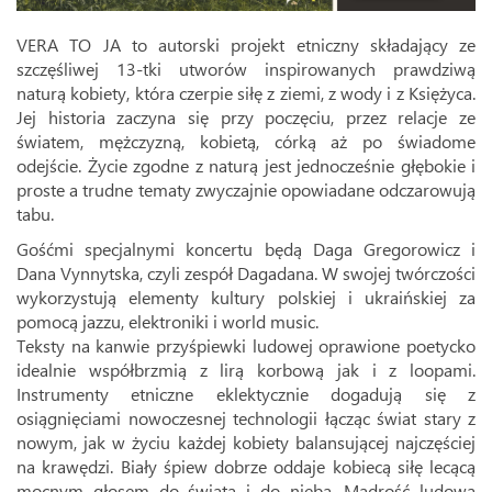
VERA TO JA to autorski projekt etniczny składający ze
szczęśliwej 13-tki utworów inspirowanych prawdziwą
naturą kobiety, która czerpie siłę z ziemi, z wody i z Księżyca.
Jej historia zaczyna się przy poczęciu, przez relacje ze
światem, mężczyzną, kobietą, córką aż po świadome
odejście. Życie zgodne z naturą jest jednocześnie głębokie i
proste a trudne tematy zwyczajnie opowiadane odczarowują
tabu.
Gośćmi specjalnymi koncertu będą Daga Gregorowicz i
Dana Vynnytska, czyli zespół Dagadana. W swojej twórczości
wykorzystują elementy kultury polskiej i ukraińskiej za
pomocą jazzu, elektroniki i world music.
Teksty na kanwie przyśpiewki ludowej oprawione poetycko
idealnie współbrzmią z lirą korbową jak i z loopami.
Instrumenty etniczne eklektycznie dogadują się z
osiągnięciami nowoczesnej technologii łącząc świat stary z
nowym, jak w życiu każdej kobiety balansującej najczęściej
na krawędzi. Biały śpiew dobrze oddaje kobiecą siłę lecącą
mocnym głosem do świata i do nieba. Mądrość ludowa