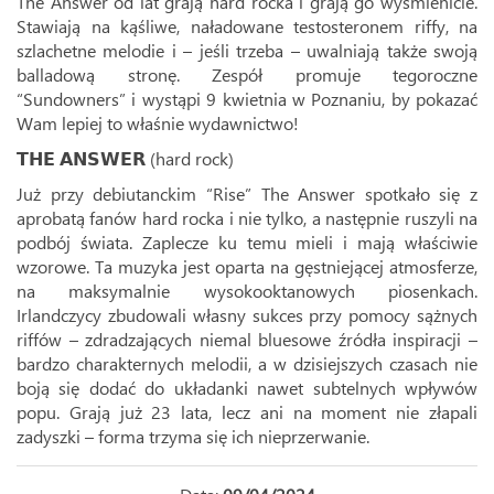
The Answer od lat grają hard rocka i grają go wyśmienicie.
Stawiają na kąśliwe, naładowane testosteronem riffy, na
szlachetne melodie i – jeśli trzeba – uwalniają także swoją
balladową stronę. Zespół promuje tegoroczne
“Sundowners” i wystąpi 9 kwietnia w Poznaniu, by pokazać
Wam lepiej to właśnie wydawnictwo!
𝗧𝗛𝗘 𝗔𝗡𝗦𝗪𝗘𝗥 (hard rock)
Już przy debiutanckim “Rise” The Answer spotkało się z
aprobatą fanów hard rocka i nie tylko, a następnie ruszyli na
podbój świata. Zaplecze ku temu mieli i mają właściwie
wzorowe. Ta muzyka jest oparta na gęstniejącej atmosferze,
na maksymalnie wysokooktanowych piosenkach.
Irlandczycy zbudowali własny sukces przy pomocy sążnych
riffów – zdradzających niemal bluesowe źródła inspiracji –
bardzo charakternych melodii, a w dzisiejszych czasach nie
boją się dodać do układanki nawet subtelnych wpływów
popu. Grają już 23 lata, lecz ani na moment nie złapali
zadyszki – forma trzyma się ich nieprzerwanie.