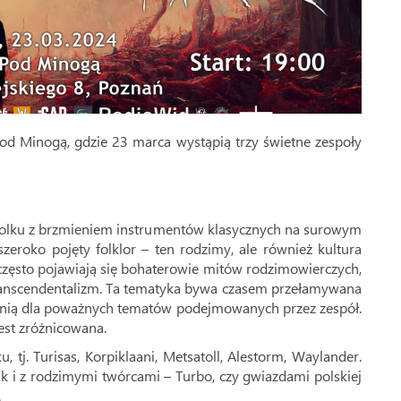
d Minogą, gdzie 23 marca wystąpią trzy świetne zespoły
 folku z brzmieniem instrumentów klasycznych na surowym
szeroko pojęty folklor – ten rodzimy, ale również kultura
 często pojawiają się bohaterowie mitów rodzimowierczych,
ranscendentalizm. Ta tematyka bywa czasem przełamywana
cznią dla poważnych tematów podejmowanych przez zespół.
est zróżnicowana.
tj. Turisas, Korpiklaani, Metsatoll, Alestorm, Waylander.
ak i z rodzimymi twórcami – Turbo, czy gwiazdami polskiej
.