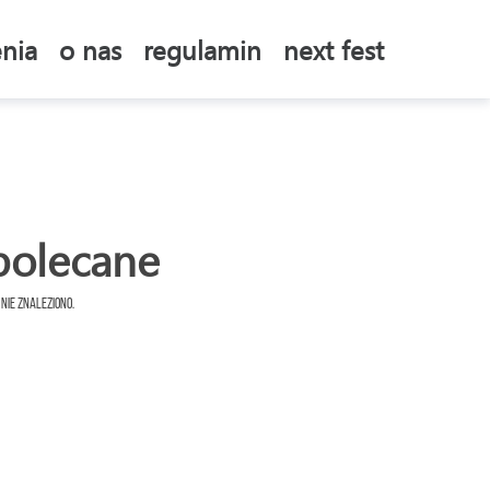
nia
o nas
regulamin
next fest
polecane
 nie znaleziono.