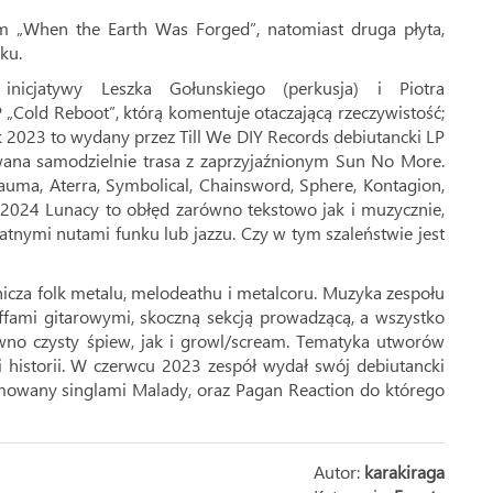
 „When the Earth Was Forged”, natomiast druga płyta,
ku.
inicjatywy Leszka Gołunskiego (perkusja) i Piotra
 „Cold Reboot”, którą komentuje otaczającą rzeczywistość;
Rok 2023 to wydany przez Till We DIY Records debiutancki LP
wana samodzielnie trasa z zaprzyjaźnionym Sun No More.
uma, Aterra, Symbolical, Chainsword, Sphere, Kontagion,
 2024 Lunacy to obłęd zarówno tekstowo jak i muzycznie,
katnymi nutami funku lub jazzu. Czy w tym szaleństwie jest
cza folk metalu, melodeathu i metalcoru. Muzyka zespołu
riffami gitarowymi, skoczną sekcją prowadzącą, a wszystko
wno czysty śpiew, jak i growl/scream. Tematyka utworów
i i historii. W czerwcu 2023 zespół wydał swój debiutancki
owany singlami Malady, oraz Pagan Reaction do którego
Autor:
karakiraga