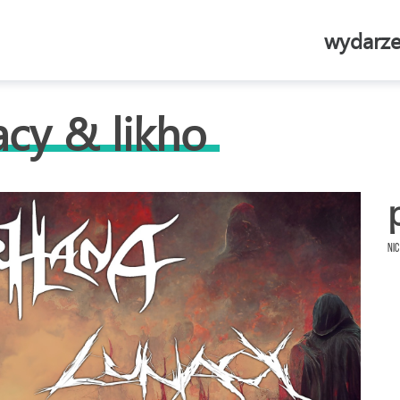
wydarze
cy & likho
Nic