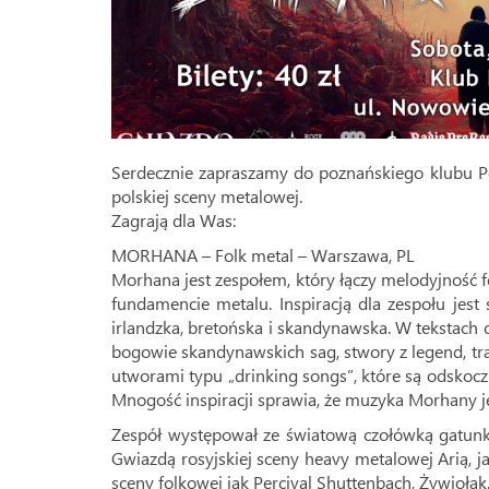
Serdecznie zapraszamy do poznańskiego klubu Po
polskiej sceny metalowej.
Zagrają dla Was:
MORHANA – Folk metal – Warszawa, PL
Morhana jest zespołem, który łączy melodyjność
fundamencie metalu. Inspiracją dla zespołu jest 
irlandzka, bretońska i skandynawska. W tekstach
bogowie skandynawskich sag, stwory z legend, t
utworami typu „drinking songs”, które są odsko
Mnogość inspiracji sprawia, że muzyka Morhany j
Zespół występował ze światową czołówką gatunku, 
Gwiazdą rosyjskiej sceny heavy metalowej Arią, j
sceny folkowej jak Percival Shuttenbach, Żywiołak