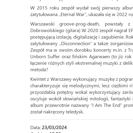
W 2015 roku zespół wydał swój pierwszy album
zatytułowana „Eternal War”, ukazała się w 2022 ro
Warszawski groove-prog-death, powstały z 
Dobrowolskiego (gitara) W 2020 zespół nagrał EP
postępującą izolację, digitalizację i zagubienie. 
zatytułowany „Disconnection” a takze zorganizo
Zespół ma w swoim dorobku koncerty m.in. z Tra
Unborn Suffer oraz fińskim Agarwaen (to jiz rok
łączenie różnych styli ekstremalnej muzyki z deli
metoda?
Kwintet z Warszawy wykonujący muzykę z pograni
charakteryzuje się melodycznymi, lecz ciężkimi 
przyozdabia potężny wokal wykorzystujący zaró
oscyluje wokół słowiańskiej mitologii, fantastyk
album przewrotnie nazwany “I Am The End” prom
został nakręcony teledysk.
Data:
23/03/2024