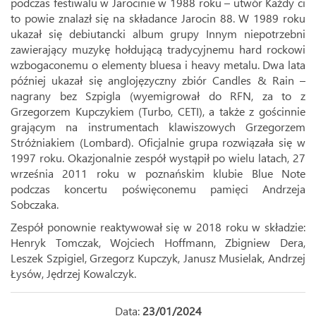
podczas festiwalu w Jarocinie w 1988 roku – utwór Każdy ci
to powie znalazł się na składance Jarocin 88. W 1989 roku
ukazał się debiutancki album grupy Innym niepotrzebni
zawierający muzykę hołdującą tradycyjnemu hard rockowi
wzbogaconemu o elementy bluesa i heavy metalu. Dwa lata
później ukazał się anglojęzyczny zbiór Candles & Rain –
nagrany bez Szpigla (wyemigrował do RFN, za to z
Grzegorzem Kupczykiem (Turbo, CETI), a także z gościnnie
grającym na instrumentach klawiszowych Grzegorzem
Stróżniakiem (Lombard). Oficjalnie grupa rozwiązała się w
1997 roku. Okazjonalnie zespół wystąpił po wielu latach, 27
września 2011 roku w poznańskim klubie Blue Note
podczas koncertu poświęconemu pamięci Andrzeja
Sobczaka.
Zespół ponownie reaktywował się w 2018 roku w składzie:
Henryk Tomczak, Wojciech Hoffmann, Zbigniew Dera,
Leszek Szpigiel, Grzegorz Kupczyk, Janusz Musielak, Andrzej
Łysów, Jędrzej Kowalczyk.
Data:
23/01/2024