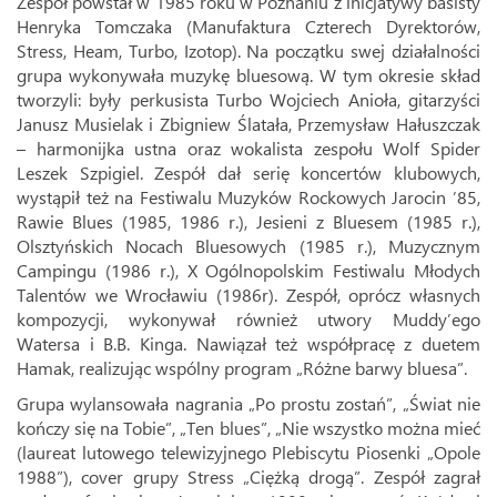
Zespół powstał w 1985 roku w Poznaniu z inicjatywy basisty
Henryka Tomczaka (Manufaktura Czterech Dyrektorów,
Stress, Heam, Turbo, Izotop). Na początku swej działalności
grupa wykonywała muzykę bluesową. W tym okresie skład
tworzyli: były perkusista Turbo Wojciech Anioła, gitarzyści
Janusz Musielak i Zbigniew Ślatała, Przemysław Hałuszczak
– harmonijka ustna oraz wokalista zespołu Wolf Spider
Leszek Szpigiel. Zespół dał serię koncertów klubowych,
wystąpił też na Festiwalu Muzyków Rockowych Jarocin ’85,
Rawie Blues (1985, 1986 r.), Jesieni z Bluesem (1985 r.),
Olsztyńskich Nocach Bluesowych (1985 r.), Muzycznym
Campingu (1986 r.), X Ogólnopolskim Festiwalu Młodych
Talentów we Wrocławiu (1986r). Zespół, oprócz własnych
kompozycji, wykonywał również utwory Muddy’ego
Watersa i B.B. Kinga. Nawiązał też współpracę z duetem
Hamak, realizując wspólny program „Różne barwy bluesa”.
Grupa wylansowała nagrania „Po prostu zostań”, „Świat nie
kończy się na Tobie”, „Ten blues”, „Nie wszystko można mieć
(laureat lutowego telewizyjnego Plebiscytu Piosenki „Opole
1988”), cover grupy Stress „Ciężką drogą”. Zespół zagrał