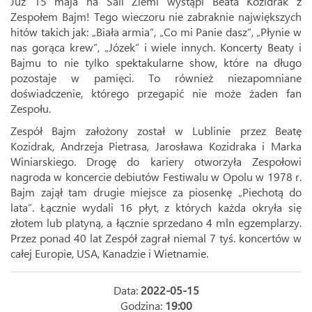
Już 15 maja na Sali Ziemi wystąpi Beata Kozidrak z
Zespołem Bajm! Tego wieczoru nie zabraknie największych
hitów takich jak: „Biała armia”, „Co mi Panie dasz”, „Płynie w
nas gorąca krew”, „Józek” i wiele innych. Koncerty Beaty i
Bajmu to nie tylko spektakularne show, które na długo
pozostaje w pamięci. To również niezapomniane
doświadczenie, którego przegapić nie może żaden fan
Zespołu.
Zespół Bajm założony został w Lublinie przez Beatę
Kozidrak, Andrzeja Pietrasa, Jarosława Kozidraka i Marka
Winiarskiego. Drogę do kariery otworzyła Zespołowi
nagroda w koncercie debiutów Festiwalu w Opolu w 1978 r.
Bajm zajął tam drugie miejsce za piosenkę „Piechotą do
lata”. Łącznie wydali 16 płyt, z których każda okryła się
złotem lub platyną, a łącznie sprzedano 4 mln egzemplarzy.
Przez ponad 40 lat Zespół zagrał niemal 7 tyś. koncertów w
całej Europie, USA, Kanadzie i Wietnamie.
Data:
2022-05-15
Godzina:
19:00