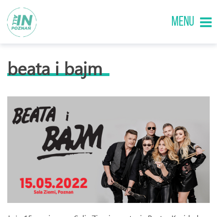
MENU
beata i bajm