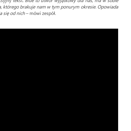
syjny tekst.
Blue to utwór wyjątkowy dla nas, ma w sobie
ńca, którego brakuje nam w tym ponurym okresie. Opowiada
a się od nich
– mówi zespół.