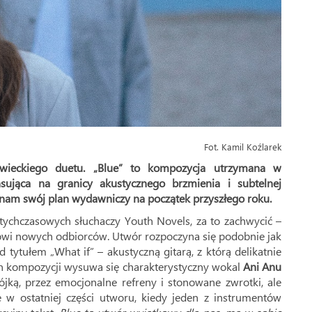
Fot. Kamil Koźlarek
ieckiego duetu. „Blue” to kompozycja utrzymana w
ansująca na granicy akustycznego brzmienia i subtelnej
li nam swój plan wydawniczy na początek przyszłego roku.
tychczasowych słuchaczy Youth Novels, za to zachwycić –
towi nowych odbiorców. Utwór rozpoczyna się podobnie jak
ytułem „What if” – akustyczną gitarą, z którą delikatnie
an kompozycji wysuwa się charakterystyczny wokal
Ani Anu
jką, przez emocjonalne refreny i stonowane zwrotki, ale
ię w ostatniej części utworu, kiedy jeden z instrumentów