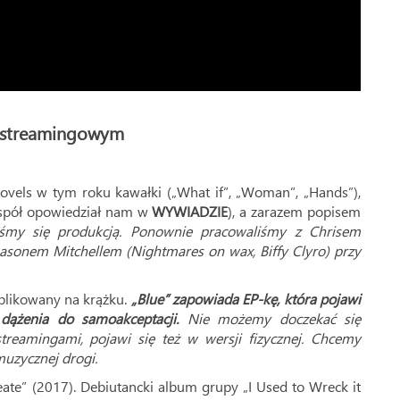
u streamingowym
vels w tym roku kawałki („What if”, „Woman”, „Hands”),
espół opowiedział nam w
WYWIADZIE
), a zarazem popisem
iśmy się produkcją. Ponownie pracowaliśmy z Chrisem
 Jasonem Mitchellem (Nightmares on wax, Biffy Clyro) przy
blikowany na krążku.
„Blue” zapowiada EP-kę, która pojawi
dążenia do samoakceptacji.
Nie możemy doczekać się
treamingami, pojawi się też w wersji fizycznej. Chcemy
muzycznej drogi.
ate” (2017). Debiutancki album grupy „I Used to Wreck it