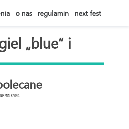
nia
o nas
regulamin
next fest
iel „blue” i
polecane
 nie znaleziono.