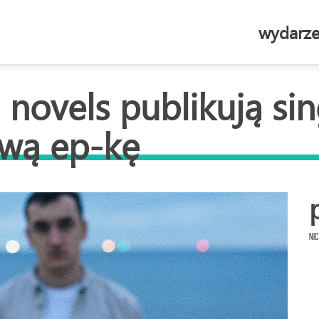
wydarze
novels publikują sing
wą ep-kę
Nic