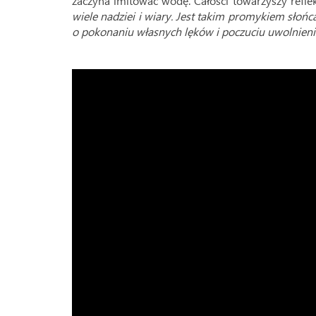
zaczyna imitować wodę. Całości towarzyszy reflek
wiele nadziei i wiary. Jest takim promykiem sło
o pokonaniu własnych lęków i poczuciu uwolnieni
.