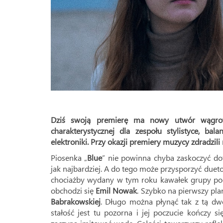
Dziś swoją premierę ma nowy utwór wągrow
charakterystycznej dla zespołu stylistyce, bal
elektroniki. Przy okazji premiery muzycy zdradzi
Piosenka „
Blue
” nie powinna chyba zaskoczyć do
jak najbardziej. A do tego może przysporzyć due
chociażby wydany w tym roku kawałek grupy pod t
obchodzi się
Emil Nowak
. Szybko na pierwszy pl
Babrakowskiej
. Długo można płynąć tak z tą dwó
stałość jest tu pozorna i jej poczucie kończy s