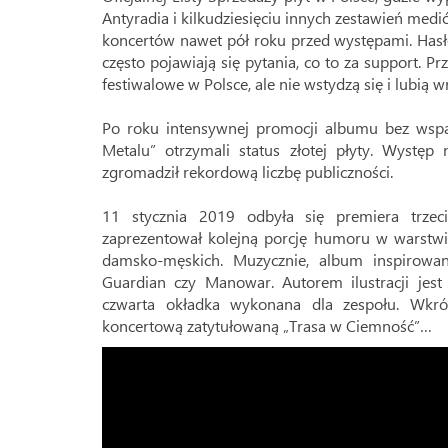
Antyradia i kilkudziesięciu innych zestawień me
koncertów nawet pół roku przed występami. Hasło 
często pojawiają się pytania, co to za support. Prz
festiwalowe w Polsce, ale nie wstydzą się i lubią w
Po roku intensywnej promocji albumu bez wsparc
Metalu” otrzymali status złotej płyty. Wystę
zgromadził rekordową liczbę publiczności.
11 stycznia 2019 odbyła się premiera trze
zaprezentował kolejną porcję humoru w warstwie 
damsko-męskich. Muzycznie, album inspirowany
Guardian czy Manowar. Autorem ilustracji jes
czwarta okładka wykonana dla zespołu. Wkr
koncertową zatytułowaną „Trasa w Ciemność”…