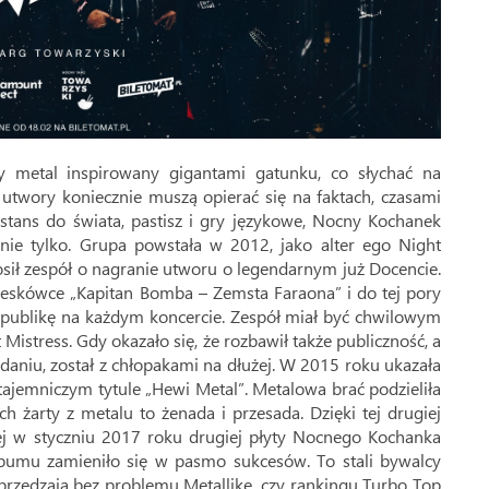
 metal inspirowany gigantami gatunku, co słychać na
 utwory koniecznie muszą opierać się na faktach, czasami
tans do świata, pastisz i gry językowe, Nocny Kochanek
 nie tylko. Grupa powstała w 2012, jako alter ego Night
sił zespół o nagranie utworu o legendarnym już Docencie.
kreskówce „Kapitan Bomba – Zemsta Faraona” i do tej pory
ublikę na każdym koncercie. Zespół miał być chwilowym
stress. Gdy okazało się, że rozbawił także publiczność, a
wydaniu, został z chłopakami na dłużej. W 2015 roku ukazała
tajemniczym tytule „Hewi Metal”. Metalowa brać podzieliła
ch żarty z metalu to żenada i przesada. Dzięki tej drugiej
ej w styczniu 2017 roku drugiej płyty Nocnego Kochanka
lbumu zamieniło się w pasmo sukcesów. To stali bywalcy
wyprzedzają bez problemu Metallikę, czy rankingu Turbo Top