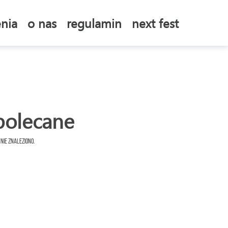
nia
o nas
regulamin
next fest
polecane
 nie znaleziono.