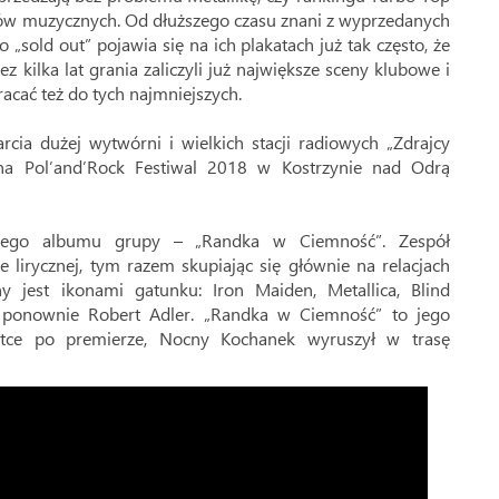
diów muzycznych. Od dłuższego czasu znani z wyprzedanych
„sold out” pojawia się na ich plakatach już tak często, że
ez kilka lat grania zaliczyli już największe sceny klubowe i
racać też do tych najmniejszych.
ia dużej wytwórni i wielkich stacji radiowych „Zdrajcy
p na Pol’and’Rock Festiwal 2018 w Kostrzynie nad Odrą
ciego albumu grupy – „Randka w Ciemność”. Zespół
lirycznej, tym razem skupiając się głównie na relacjach
 jest ikonami gatunku: Iron Maiden, Metallica, Blind
t ponownie Robert Adler. „Randka w Ciemność” to jego
ótce po premierze, Nocny Kochanek wyruszył w trasę