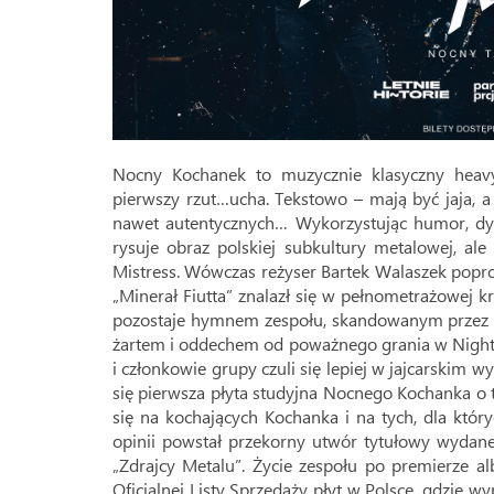
Nocny Kochanek to muzycznie klasyczny heavy
pierwszy rzut…ucha. Tekstowo – mają być jaja, a
nawet autentycznych… Wykorzystując humor, dys
rysuje obraz polskiej subkultury metalowej, ale
Mistress. Wówczas reżyser Bartek Walaszek popro
„Minerał Fiutta” znalazł się w pełnometrażowej 
pozostaje hymnem zespołu, skandowanym przez p
żartem i oddechem od poważnego grania w Night Mi
i członkowie grupy czuli się lepiej w jajcarskim 
się pierwsza płyta studyjna Nocnego Kochanka o 
się na kochających Kochanka i na tych, dla który
opinii powstał przekorny utwór tytułowy wydan
„Zdrajcy Metalu”. Życie zespołu po premierze a
Oficjalnej Listy Sprzedaży płyt w Polsce, gdzie 