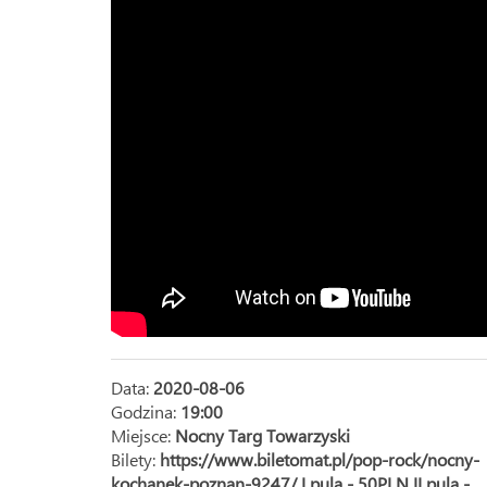
Data:
2020-08-06
Godzina:
19:00
Miejsce:
Nocny Targ Towarzyski
Bilety:
https://www.biletomat.pl/pop-rock/nocny-
kochanek-poznan-9247/ I pula - 50PLN II pula -