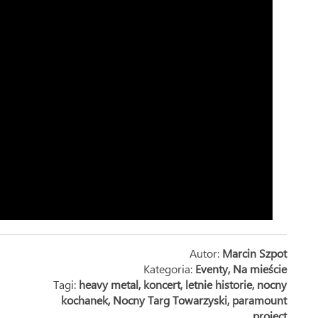
Autor:
Marcin Szpot
Kategoria:
Eventy
,
Na mieście
Tagi:
heavy metal
,
koncert
,
letnie historie
,
nocny
kochanek
,
Nocny Targ Towarzyski
,
paramount
project