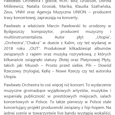
Pawbeats Orchestra i goście, m.in.: Bisz, GrubSon, Dorota
Miśkiewicz, Natalia Grosiak, Marika, Klaudia Szafrańska,
Zeus, VNM oraz Agencja Muzyczna UNION – producent
trasy koncertowej, zapraszają na koncerty.
Pawbeats a właściwie Marcin Pawłowski to urodzony w
Bydgoszczy kompozytor, producent muzyczny i
multiinstrumentalista. Autor płyt „Utopia”,
„Orchestra”,”Chakra” w duecie z Kalim, czy też wydanej w
2018 roku „OUT”. Produkował kilkadziesiąt albumów
związanych z rapem oraz muzyką rozrywkową, z których
kilkanaście osiągnęło statusy Złotej oraz Platynowej Płyty,
takich jak: Miuosh – Prosto przed siebie, Pih – Dowód
Rzeczowy (trylogia), KęKę – Nowe Rzeczy czy też autorska
Utopia.
Pawbeats Orchestra to coś więcej niż koncert. To wydarzenie
muzyczne gromadzące wyjątkowych artystów, muzyków i
wspaniałą publiczność w prestiżowych miejscach, salach
koncertowych w Polsce. To także pierwszy w Polsce stale
koncertujący projekt producencki związany z hip-hopem. Na
jednej scenie w towarzystwie live bandu wystąpią wokaliści,