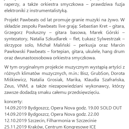
raperzy, a także orkiestra smyczkowa – prawdziwa fuzja
elektroniki z instrumentalistyką.
Projekt Pawbeats od lat promuje granie muzyki na żywo. W
składzie zespołu Pawbeats live grają: Sebastian Kret – gitara,
Grzegorz Posłuszny – gitara basowa, Marek Górski –
syntezatory, Natalia Szkudlarek – flet, Łukasz Sylwestrzak –
skrzypce solo, Michał Maliński – perkusja oraz Marcin
Pawłowski Pawbeats – fortepian, gitara, ukulele, hang drum
oraz dwunastoosobowa orkiestra smyczkowa.
W tym oryginalnym projekcie muzycznym wystąpią artyści z
różnych klimatów muzycznych, m.in.: Bisz, GrubSon, Dorota
Miśkiewicz, Natalia Grosiak, Marika, Klaudia Szafrańska,
Zeus, VNM, a także niezapowiedziani wykonawcy, którzy
zawsze dodadzą smaku całemu przedsięwzięciu.
koncerty:
14.09.2019 Bydgoszcz, Opera Nova godz. 19.00 SOLD OUT
14.09.2019 Bydgoszcz, Opera Nova godz. 22.00
12.10.2019 Szczecin, Filharmonia w Szczecinie
25.11.2019 Kraków, Centrum Kongresowe ICE