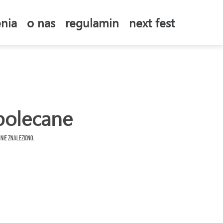
nia
o nas
regulamin
next fest
polecane
 nie znaleziono.