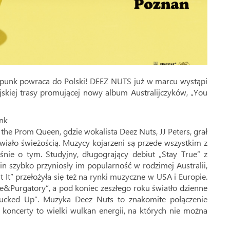
/punk powraca do Polski! DEEZ NUTS już w marcu wystąpi
kiej trasy promującej nowy album Australijczyków, „You
nk
the Prom Queen, gdzie wokalista Deez Nuts, JJ Peters, grał
iało świeżością. Muzycy kojarzeni są przede wszystkim z
śnie o tym. Studyjny, długogrający debiut „Stay True” z
tein szybko przyniosły im popularność w rodzimej Australii,
 It” przełożyła się też na rynki muzyczne w USA i Europie.
&Purgatory”, a pod koniec zeszłego roku światło dzienne
Fucked Up”. Muzyka Deez Nuts to znakomite połączenie
 koncerty to wielki wulkan energii, na których nie można