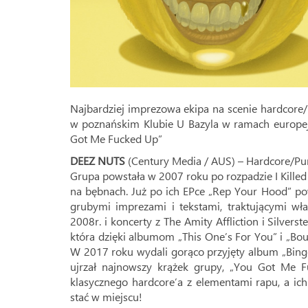
Najbardziej imprezowa ekipa na scenie hardcore
w poznańskim Klubie U Bazyla w ramach europejs
Got Me Fucked Up”
DEEZ NUTS
(Century Media / AUS) – Hardcore/Pu
Grupa powstała w 2007 roku po rozpadzie I Killed 
na bębnach. Już po ich EPce „Rep Your Hood” pow
grubymi imprezami i tekstami, traktującymi wła
2008r. i koncerty z The Amity Affliction i Silvers
która dzięki albumom „This One’s For You” i „Bout
W 2017 roku wydali gorąco przyjęty album „Binge
ujrzał najnowszy krążek grupy, „You Got Me 
klasycznego hardcore’a z elementami rapu, a ich
stać w miejscu!