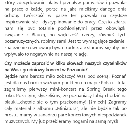
który zdecydowanie ułatwił przepływ pomysłów i pozwalał
na pracę o każdej porze, na jaką mieliśmy danego dnia
ochotę. Twórczość w parze też pozwala na częstsze
inspirowanie się i dyscyplinowanie do pracy. Często zdarza
nam się być totalnie pochłoniętymi przez obowiązki
związane z Blauką, bo większość rzeczy, również tych
pozamuzycznych, robimy sami. Jest to wymagające zadanie i
znalezienie równowagi bywa trudne, ale staramy się aby nie
wpływało to negatywnie na naszą relację.
Czy możecie zaprosić w kilku słowach naszych czytelników
na Wasz grudniowy koncert w Poznaniu?
Będzie nam bardzo miło zobaczyć Was pod sceną! Poznań
jest dla nas bardzo ważnym punktem na mapie Polski – tutaj
zagraliśmy pierwszy mini-koncert na Spring Break tego
roku. Poza tym, słyszeliśmy, że poznaniacy lubią chodzić na
blauki…chętnie się o tym przekonamy! [śmiech] Zagramy
cały materiał z albumu „Miniatura”, ale nie będzie tak po
prostu, mamy w zanadrzu parę koncertowych niespodzianek
muzycznych. My już przebieramy nogami na samą myśl!