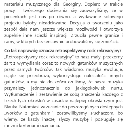
materiału muzycznego dla Georginy. Dopiero w trakcie
pracy i twórczego docierania się zauważyliśmy, że w
piosenkach jest nas po równo, a wydawanie solowego
projektu byłoby nieadekwatne. Decyzja o tworzeniu jako
zespół dała nam jeszcze większe możliwości i otworzyła
zupełnie inne ścieżki inspiracji. Zrzuciła pewne granice i
ramy, w których bezsensownie próbowaliśmy się zmieścić.
Co tak naprawdę oznacza retrospektywny rock rekreacyjny?
„Retrospektywny rock rekreacyjny” to nasz mały, przekorny
żart z wymyślania coraz to nowych gatunków muzycznych
przez samych twórców. Jak wiadomo, muzyka ewoluuje,
ciągle się przeobraża, wykorzystując naleciałości innych
gatunków, a my nie do końca czuliśmy, że nasza muzyka
przynależy jednoznacznie do jakiegokolwiek nurtu.
Wytłumaczenie i zestawienie ze sobą znaczenia każdego z
trzech tych określeń w zasadzie najlepiej określa czym jest
Blauka. Natomiast wrzucanie do poszczególnych dostępnych
„worków z gatunkami” zostawilibyśmy słuchaczom, bo
wiemy, że każdy inaczej słyszy muzykę i posługuje się
innymi kryteriami oceniania.