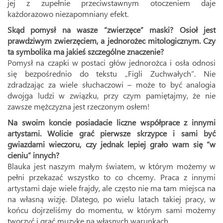
jej z zupełnie przeciwstawnym otoczeniem daje
każdorazowo niezapomniany efekt.
Skąd pomysł na wasze “zwierzęce” maski? Osioł jest
prawdziwym zwierzęciem, a jednorożec mitologicznym. Czy
ta symbolika ma jakieś szczególne znaczenie?
Pomysł na czapki w postaci głów jednorożca i osła odnosi
się bezpośrednio do tekstu „Figli Zuchwałych”. Nie
zdradzając za wiele słuchaczowi – może to być analogia
dwojga ludzi w związku, przy czym pamiętajmy, że nie
zawsze mężczyzna jest rzeczonym osłem!
Na swoim koncie posiadacie liczne współprace z innymi
artystami. Wolicie grać pierwsze skrzypce i sami być
gwiazdami wieczoru, czy jednak lepiej grało wam się “w
cieniu” innych?
Blauka jest naszym małym światem, w którym możemy w
pełni przekazać wszystko to co chcemy. Praca z innymi
artystami daje wiele frajdy, ale często nie ma tam miejsca na
na własną wizję. Dlatego, po wielu latach takiej pracy, w
końcu dojrzeliśmy do momentu, w którym sami możemy
tworzyć i grać muzykę na własnych warunkach.