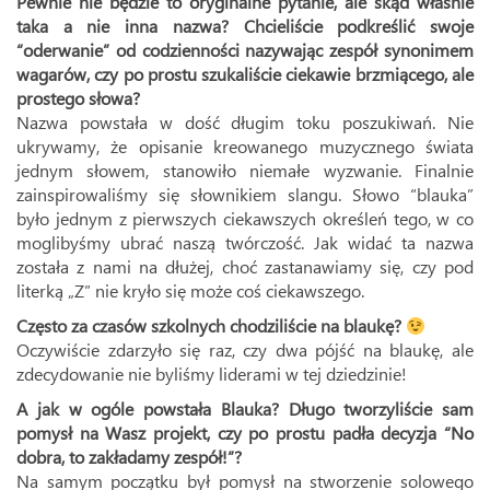
Pewnie nie będzie to oryginalne pytanie, ale skąd właśnie
taka a nie inna nazwa? Chcieliście podkreślić swoje
“oderwanie” od codzienności nazywając zespół synonimem
wagarów, czy po prostu szukaliście ciekawie brzmiącego, ale
prostego słowa?
Nazwa powstała w dość długim toku poszukiwań. Nie
ukrywamy, że opisanie kreowanego muzycznego świata
jednym słowem, stanowiło niemałe wyzwanie. Finalnie
zainspirowaliśmy się słownikiem slangu. Słowo “blauka”
było jednym z pierwszych ciekawszych określeń tego, w co
moglibyśmy ubrać naszą twórczość. Jak widać ta nazwa
została z nami na dłużej, choć zastanawiamy się, czy pod
literką „Z” nie kryło się może coś ciekawszego.
Często za czasów szkolnych chodziliście na blaukę?
Oczywiście zdarzyło się raz, czy dwa pójść na blaukę, ale
zdecydowanie nie byliśmy liderami w tej dziedzinie!
A jak w ogóle powstała Blauka? Długo tworzyliście sam
pomysł na Wasz projekt, czy po prostu padła decyzja “No
dobra, to zakładamy zespół!”?
Na samym początku był pomysł na stworzenie solowego