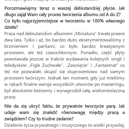
Porozmawiajmy teraz o waszej debiutanckiej płycie. Jak
długo zajął Wam cały proces tworzenia albumu od A do Z?
Co było najprzyjemniejsze w tworzeniu w 100% własnego
dzieła?
Praca nad debiutanckim albumem „Miniatura” trwała prawie
dwa lata. Tylko i aż, bo bardzo dużo ekserymentowaliśmy z
brzmieniem i partiami, co było bardzo kreatywnym
procesem, ale też czasochłonnym. Ponadto, część płyty
powstawała jeszcze w trakcie wydawania kolejnych singli i
teledysków „Figle Zuchwałe”, „Zawzięcie” i „Fantazmat” co
też nie pozwalało skupić się stuprocentowo nad samym
procesem twórczym. Jednak ten moment, gdy już mieliśmy
w rękach finalne wersje wszystkich utworów po masteringu,
był absolutnie bezcenny i wynagrodził całą, wielomiesięczną
pracę.
Nie da się ukryć faktu, że prywatnie tworzycie parę. Jak
udaje wam się znaleźć równowagę między pracą a
związkiem? Czy to trudne zadanie?
Dzielenie życia prywatnego i muzycznego to wielki przywilej,