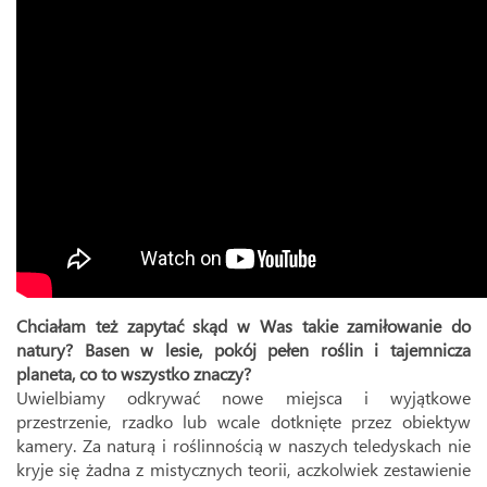
Chciałam też zapytać skąd w Was takie zamiłowanie do
natury? Basen w lesie, pokój pełen roślin i tajemnicza
planeta, co to wszystko znaczy?
Uwielbiamy odkrywać nowe miejsca i wyjątkowe
przestrzenie, rzadko lub wcale dotknięte przez obiektyw
kamery. Za naturą i roślinnością w naszych teledyskach nie
kryje się żadna z mistycznych teorii, aczkolwiek zestawienie