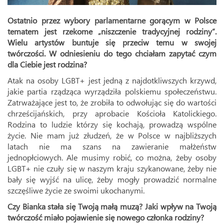
Ostatnio przez wybory parlamentarne gorącym w Polsce
tematem jest rzekome „niszczenie tradycyjnej rodziny”.
Wielu artystów buntuje się przeciw temu w swojej
twórczości. W odniesieniu do tego chciałam zapytać czym
dla Ciebie jest rodzina?
Atak na osoby LGBT+ jest jedną z najdotkliwszych krzywd,
jakie partia rządząca wyrządziła polskiemu społeczeństwu.
Zatrważające jest to, że zrobiła to odwołując się do wartości
chrześcijańskich, przy aprobacie Kościoła Katolickiego.
Rodzina to ludzie którzy się kochają, prowadzą wspólne
życie. Nie mam już złudzeń, że w Polsce w najbliższych
latach nie ma szans na zawieranie małżeństw
jednopłciowych. Ale musimy robić, co można, żeby osoby
LGBT+ nie czuły się w naszym kraju szykanowane, żeby nie
bały się wyjść na ulicę, żeby mogły prowadzić normalne
szczęśliwe życie ze swoimi ukochanymi.
Czy Bianka stała się Twoją małą muzą? Jaki wpływ na Twoją
twórczość miało pojawienie się nowego członka rodziny?