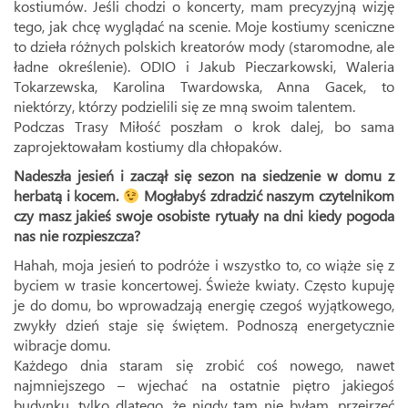
kostiumów. Jeśli chodzi o koncerty, mam precyzyjną wizję
tego, jak chcę wyglądać na scenie. Moje kostiumy sceniczne
to dzieła różnych polskich kreatorów mody (staromodne, ale
ładne określenie). ODIO i Jakub Pieczarkowski, Waleria
Tokarzewska, Karolina Twardowska, Anna Gacek, to
niektórzy, którzy podzielili się ze mną swoim talentem.
Podczas Trasy Miłość poszłam o krok dalej, bo sama
zaprojektowałam kostiumy dla chłopaków.
Nadeszła jesień i zaczął się sezon na siedzenie w domu z
herbatą i kocem.
Mogłabyś zdradzić naszym czytelnikom
czy masz jakieś swoje osobiste rytuały na dni kiedy pogoda
nas nie rozpieszcza?
Hahah, moja jesień to podróże i wszystko to, co wiąże się z
byciem w trasie koncertowej. Świeże kwiaty. Często kupuję
je do domu, bo wprowadzają energię czegoś wyjątkowego,
zwykły dzień staje się świętem. Podnoszą energetycznie
wibracje domu.
Każdego dnia staram się zrobić coś nowego, nawet
najmniejszego – wjechać na ostatnie piętro jakiegoś
budynku, tylko dlatego, że nigdy tam nie byłam, przejrzeć