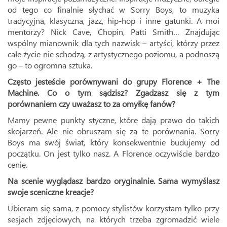
od tego co finalnie słychać w Sorry Boys, to muzyka
tradycyjna, klasyczna, jazz, hip-hop i inne gatunki. A moi
mentorzy? Nick Cave, Chopin, Patti Smith… Znajdując
wspólny mianownik dla tych nazwisk – artyści, którzy przez
całe życie nie schodzą, z artystycznego poziomu, a podnoszą
go – to ogromna sztuka.
Często jesteście porównywani do grupy Florence + The
Machine. Co o tym sądzisz? Zgadzasz się z tym
porównaniem czy uważasz to za omyłkę fanów?
Mamy pewne punkty styczne, które dają prawo do takich
skojarzeń. Ale nie obruszam się za te porównania. Sorry
Boys ma swój świat, który konsekwentnie budujemy od
początku. On jest tylko nasz. A Florence oczywiście bardzo
cenię.
Na scenie wyglądasz bardzo oryginalnie. Sama wymyślasz
swoje sceniczne kreacje?
Ubieram się sama, z pomocy stylistów korzystam tylko przy
sesjach zdjęciowych, na których trzeba zgromadzić wiele