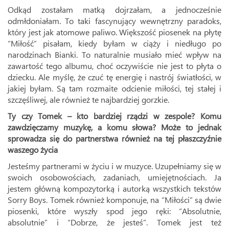
Odkąd zostałam matką dojrzałam, a jednocześnie
odmłdoniałam. To taki fascynujący wewnętrzny paradoks,
który jest jak atomowe paliwo. Większość piosenek na płytę
“Miłość” pisałam, kiedy byłam w ciąży i niedługo po
narodzinach Bianki. To naturalnie musiało mieć wpływ na
zawartość tego albumu, choć oczywiście nie jest to płyta o
dziecku. Ale myślę, że czuć tę energię i nastrój światłości, w
jakiej byłam. Są tam rozmaite odcienie miłości, tej stałej i
szczęśliwej, ale również te najbardziej gorzkie.
Ty czy Tomek – kto bardziej rządzi w zespole? Komu
zawdzięczamy muzykę, a komu słowa? Może to jednak
sprowadza się do partnerstwa również na tej płaszczyźnie
waszego życia
Jesteśmy partnerami w życiu i w muzyce. Uzupełniamy się w
swoich osobowościach, zadaniach, umiejętnościach. Ja
jestem główną kompozytorką i autorką wszystkich tekstów
Sorry Boys. Tomek również komponuje, na “Miłości” są dwie
piosenki, które wyszły spod jego ręki: “Absolutnie,
absolutnie” i “Dobrze, że jesteś”. Tomek jest też