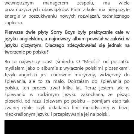
wewnętrznym managerem zespołu, ma wiele
pozamuzycznych obowiązków. Piotr z kolei ma niespożyte
energie w poszukiwaniu nowych rozwiązań, technicznego
zaplecza.
Pierwsze dwie płyty Sorry Boys były praktycznie całe w
języku angielskim, a najnowszy album powstał w całości w
języku ojczystym. Dlaczego zdecydowałaś się jednak na
tworzenie po polsku?
Bo to najwyższy czas! (śmiech). O “Miłości” od początku
myślałam jako o albumie z wyłącznie polskimi piosenkami.
Język angielski jest cudownie muzyczny, wdzięczny do
śpiewania, ale to za mało. Dojrzałam do śpiewania po
polsku, ten proces trwał kilka lat. Teraz jestem tak w
śpiewaniu w rodzimym języku zakochana, że pisząc
piosenki, od razu śpiewam po polsku – pomijam etap tak
zwanej rybki, czyli układania linii melodycznej w bliżej
nieokreślonym języku i przepisywania jej na polski.