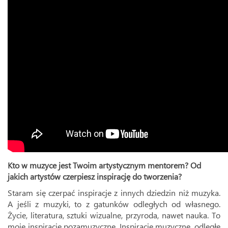
Kto w muzyce jest Twoim artystycznym mentorem? Od
jakich artystów czerpiesz
inspirację do tworzenia?
Staram się czerpać inspiracje z innych dziedzin niż muzyka.
A jeśli z muzyki, to z gatunków odległych od własnego.
Życie, literatura, sztuki wizualne, przyroda, nawet nauka. To
moje inspiracje pozamuzyczne. Inspiracje muzyczne, odległe