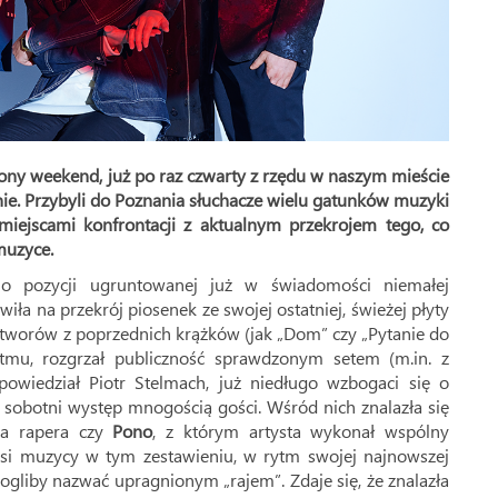
ny weekend, już po raz czwarty z rzędu w naszym mieście
ie. Przybyli do Poznania słuchacze wielu gatunków muzyki
iejscami konfrontacji z aktualnym przekrojem tego, co
muzyce.
 o pozycji ugruntowanej już w świadomości niemałej
iła na przekrój piosenek ze swojej ostatniej, świeżej płyty
 utworów z poprzednich krążków (jak „Dom” czy „Pytanie do
ytmu, rozgrzał publiczność sprawdzonym setem (m.in. z
apowiedział Piotr Stelmach, już niedługo wzbogaci się o
 sobotni występ mnogością gości. Wśród nich znalazła się
zka rapera czy
Pono
, z którym artysta wykonał wspólny
dsi muzycy w tym zestawieniu, w rytm swojej najnowszej
mogliby nazwać upragnionym „rajem”. Zdaje się, że znalazła