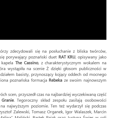
tórzy zdecydowali się na posłuchanie z bliska twórców,
 się porywający poznański duet
RAT KRU
, opisywany jako
a kapela
The Cassino
, z charakterystycznym wokalem na
óra wystąpiła na scenie Ż dzięki głosom publiczności w
działem basisty, przynoszący kojący oddech od mocnego
eniona poznańska formacja
Rebeka
ze swoim najnowszym
h scen, przyszedł czas na najbardziej wyczekiwaną część
 Granie
. Tegoroczny skład zespołu zasilają osobowości
na najwyższym poziomie. Ten też wydarzył się podczas
ysztof Zalewski, Tomasz Organek, Igor Walaszek, Marcin
alina” Maliński, Bartek Pająk oraz Justyna Święs w roli