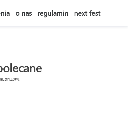
nia
o nas
regulamin
next fest
polecane
 nie znaleziono.