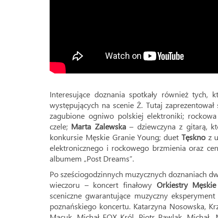
Interesujące doznania spotkały również tych, k
występujących na scenie Ż. Tutaj zaprezentował
zagubione ogniwo polskiej elektroniki; rockow
czele;
Marta Zalewska
– dziewczyna z gitarą, kt
konkursie Męskie Granie Young; duet
Tęskno
z u
elektronicznego i rockowego brzmienia oraz c
albumem „Post Dreams”.
Po sześciogodzinnych muzycznych doznaniach dwóc
wieczoru – koncert finałowy
Orkiestry Męskie
sceniczne gwarantujące muzyczny eksperyment 
poznańskiego koncertu. Katarzyna Nosowska, Krz
Macuk, Michał FOX Król, Piotr Pawlak, Michał „M