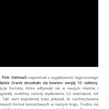
ę
Piotr Stelmach
napominał o wyjątkowości tegorocznego
ęskie Granie doczekało się bowiem swojej 10. odsłony
.
ycje formatu, które odbywały się w naszym mieście i
gowały osobliwy nastrój wydarzenia. Co ważniejsze, nie
Taki start popularnej trasy pokazał, że rozchwytywana
ściowych formuł koncertowych w naszym kraju. Trudno się