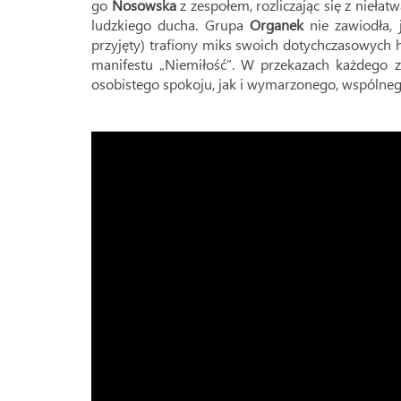
go
Nosowska
z zespołem, rozliczając się z niełat
ludzkiego ducha. Grupa
Organek
nie zawiodła, j
przyjęty) trafiony miks swoich dotychczasowych h
manifestu „Niemiłość”. W przekazach każdego
osobistego spokoju, jak i wymarzonego, wspólneg