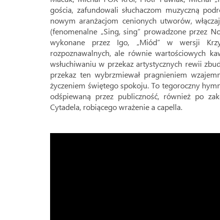
gościa, zafundowali słuchaczom muzyczną podró
nowym aranżacjom cenionych utworów, włączają
(fenomenalne „Sing, sing” prowadzone przez N
wykonane przez Igo, „Miód” w wersji Krzys
rozpoznawalnych, ale równie wartościowych kaw
wsłuchiwaniu w przekaz artystycznych rewii zb
przekaz ten wybrzmiewał pragnieniem wzajemne
życzeniem świętego spokoju. To tegoroczny hymn
odśpiewaną przez publiczność, również po za
Cytadela, robiącego wrażenie a capella.