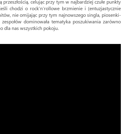
wą przeszłością, celując przy tym w najbardziej czułe punkty
eśli chodzi o rock’n’rollowe brzmienie i (entuzjastycznie
itów, nie omijając przy tym najnowszego singla, piosenki-
 z zespołów dominowała tematyka poszukiwania zarówno
o dla nas wszystkich pokoju.