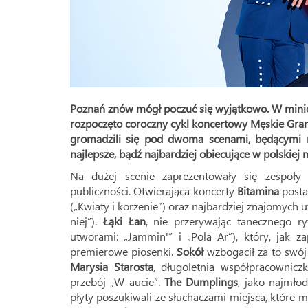
Poznań znów mógł poczuć się wyjątkowo. W minio
rozpoczęto coroczny cykl koncertowy Męskie Gran
gromadzili się pod dwoma scenami, będącymi m
najlepsze, bądź najbardziej obiecujące w polskiej 
Na dużej scenie zaprezentowały się zespoły
publiczności. Otwierająca koncerty
Bitamina
postaw
(„Kwiaty i korzenie”) oraz najbardziej znajomych
niej”).
Łąki Łan
, nie przerywając tanecznego r
utworami: „Jammin'” i „Pola Ar”), który, jak z
premierowe piosenki.
Sokół
wzbogacił za to swój
Marysia Starosta
, długoletnia współpracownic
przebój „W aucie”.
The Dumplings
, jako najmło
płyty poszukiwali ze słuchaczami miejsca, które 