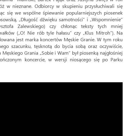
ż w nieznane. Odbiorcy w skupieniu przysłuchiwali się
c się we wspólne śpiewanie popularniejszych piosenek
osowską, „Długość dźwięku samotności” i „Wspomnienie”
ztofa Zalewskiego) czy chłonąc teksty tych mniej
ałków („O! Nie rób tyle hałasu” czy „Klus Mitroh”). Na
udowana jest marka koncertów Męskie Granie. W tym roku
go szacunku, tęsknotą do bycia sobą oraz oczywiście,
 Męskiego Grania „Sobie i Wam” był piosenką najgłośniej
kończonym koncercie, w wersji niosącego się po Parku