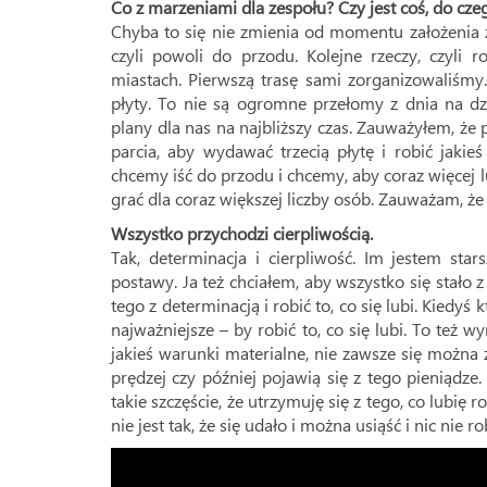
Co z marzeniami dla zespołu? Czy jest coś, do cze
Chyba to się nie zmienia od momentu założenia
czyli powoli do przodu. Kolejne rzeczy, czyli 
miastach. Pierwszą trasę sami zorganizowaliśmy
płyty. To nie są ogromne przełomy z dnia na d
plany dla nas na najbliższy czas. Zauważyłem, że 
parcia, aby wydawać trzecią płytę i robić jakie
chcemy iść do przodu i chcemy, aby coraz więcej l
grać dla coraz większej liczby osób. Zauważam, że t
Wszystko przychodzi cierpliwością.
Tak, determinacja i cierpliwość. Im jestem sta
postawy. Ja też chciałem, aby wszystko się stało 
tego z determinacją i robić to, co się lubi. Kiedyś 
najważniejsze – by robić to, co się lubi. To też 
jakieś warunki materialne, nie zawsze się można
prędzej czy później pojawią się z tego pieniądze
takie szczęście, że utrzymuję się z tego, co lubię r
nie jest tak, że się udało i można usiąść i nic nie 