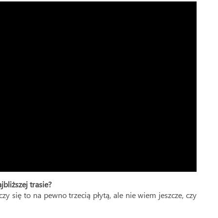
liższej trasie?
y się to na pewno trzecią płytą, ale nie wiem jeszcze, czy