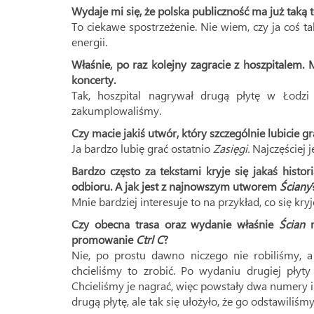
Wydaje mi się, że polska publiczność ma już taką
To ciekawe spostrzeżenie. Nie wiem, czy ja coś ta
energii.
Właśnie, po raz kolejny zagracie z hoszpitalem. 
koncerty.
Tak, hoszpital nagrywał drugą płytę w Łodz
zakumplowaliśmy.
Czy macie jakiś utwór, który szczególnie lubicie g
Ja bardzo lubię grać ostatnio
Zasięgi.
Najczęściej j
Bardzo często za tekstami kryje się jakaś histor
odbioru. A jak jest z najnowszym utworem
Ściany
Mnie bardziej interesuje to na przykład, co się kryje
Czy obecna trasa oraz wydanie właśnie
Ścian
m
promowanie
Ctrl
C
?
Nie, po prostu dawno niczego nie robiliśmy, 
chcieliśmy to zrobić. Po wydaniu drugiej płyty
Chcieliśmy je nagrać, więc powstały dwa numery 
drugą płytę, ale tak się ułożyło, że go odstawiliś