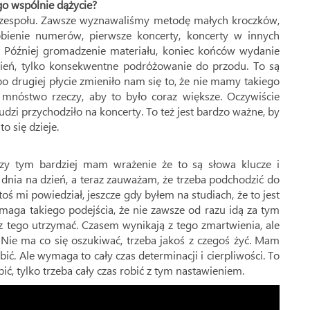
go wspólnie dążycie?
 zespołu. Zawsze wyznawaliśmy metodę małych kroczków,
robienie numerów, pierwsze koncerty, koncerty w innych
. Później gromadzenie materiału, koniec końców wydanie
zień, tylko konsekwentne podróżowanie do przodu. To są
po drugiej płycie zmieniło nam się to, że nie mamy takiego
ś mnóstwo rzeczy, aby to było coraz większe. Oczywiście
udzi przychodziło na koncerty. To też jest bardzo ważne, by
o się dzieje.
rszy tym bardziej mam wrażenie że to są słowa klucze i
z dnia na dzień, a teraz zauważam, że trzeba podchodzić do
ktoś mi powiedział, jeszcze gdy byłem na studiach, że to jest
wymaga takiego podejścia, że nie zawsze od razu idą za tym
 z tego utrzymać. Czasem wynikają z tego zmartwienia, ale
. Nie ma co się oszukiwać, trzeba jakoś z czegoś żyć. Mam
obić. Ale wymaga to cały czas determinacji i cierpliwości. To
robić, tylko trzeba cały czas robić z tym nastawieniem.