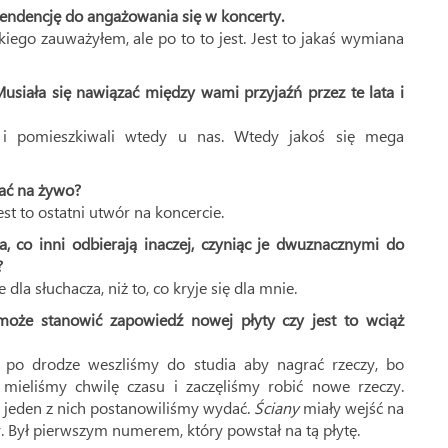
 tendencję do angażowania się w koncerty.
kiego zauważyłem, ale po to to jest. Jest to jakaś wymiana
Musiała się nawiązać między wami przyjaźń przez te lata i
i i pomieszkiwali wtedy u nas. Wtedy jakoś się mega
rać na żywo?
est to ostatni utwór na koncercie.
ia, co inni odbierają inaczej, czyniąc je dwuznacznymi do
?
 dla słuchacza, niż to, co kryje się dla mnie.
oże stanowić zapowiedź nowej płyty czy jest to wciąż
a po drodze weszliśmy do studia aby nagrać rzeczy, bo
 mieliśmy chwilę czasu i zaczęliśmy robić nowe rzeczy.
i jeden z nich postanowiliśmy wydać.
Ściany
miały wejść na
my. Był pierwszym numerem, który powstał na tą płytę.