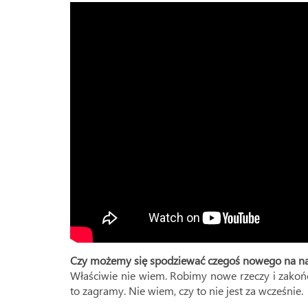
Czy możemy się spodziewać czegoś nowego na najb
Właściwie nie wiem. Robimy nowe rzeczy i zakończ
to zagramy. Nie wiem, czy to nie jest za wcześnie.