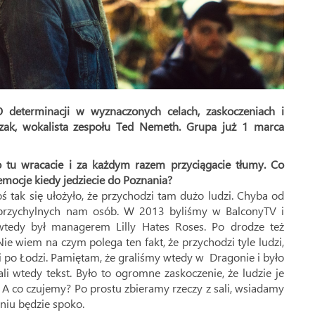
 O determinacji w wyznaczonych celach, zaskoczeniach i
zak, wokalista zespołu Ted Nemeth. Grupa już 1 marca
o tu wracacie i za każdym razem przyciągacie tłumy. Co
emocje kiedy jedziecie do Poznania?
ś tak się ułożyło, że przychodzi tam dużo ludzi. Chyba od
 przychylnych nam osób. W 2013 byliśmy w BalconyTV i
wtedy był managerem Lilly Hates Roses. Po drodze też
Nie wiem na czym polega ten fakt, że przychodzi tyle ludzi,
ci po Łodzi. Pamiętam, że graliśmy wtedy w Dragonie i było
ali wtedy tekst. Było to ogromne zaskoczenie, że ludzie je
e. A co czujemy? Po prostu zbieramy rzeczy z sali, wsiadamy
niu będzie spoko.