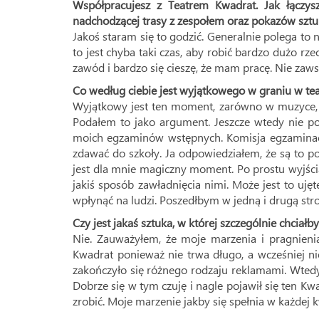
Współpracujesz z Teatrem Kwadrat. Jak łączys
nadchodzącej trasy z zespołem oraz pokazów sztu
Jakoś staram się to godzić. Generalnie polega to
to jest chyba taki czas, aby robić bardzo dużo rze
zawód i bardzo się cieszę, że mam pracę. Nie zawsz
Co według ciebie jest wyjątkowego w graniu w tea
Wyjątkowy jest ten moment, zarówno w muzyce, ja
Podałem to jako argument. Jeszcze wtedy nie po
moich egzaminów wstępnych. Komisja egzaminacy
zdawać do szkoły. Ja odpowiedziałem, że są to po
jest dla mnie magiczny moment. Po prostu wyjścia
jakiś sposób zawładnięcia nimi. Może jest to ujęt
wpłynąć na ludzi. Poszedłbym w jedną i drugą stro
Czy jest jakaś sztuka, w której szczególnie chciałb
Nie. Zauważyłem, że moje marzenia i pragnienia
Kwadrat ponieważ nie trwa długo, a wcześniej n
zakończyło się różnego rodzaju reklamami. Wtedy
Dobrze się w tym czuję i nagle pojawił się ten Kwad
zrobić. Moje marzenie jakby się spełnia w każdej k