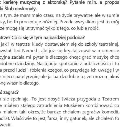
z karierę muzyczną z aktorską? Pytanie m.in. a propos
ki Ślub doskonały.
 na tym, że mam mało czasu na życie prywatne, ale w sumie
czy, bo to procentuje później. Przede wszystkim jest to mój
e mogę się utrzymać tylko z tego, co lubię robić.
trze? Co ci się w tym najbardziej podoba?
k i w teatrze, kiedy dostawałem się do szkoły teatralnej.
wstał Ted Nemeth, ale już się krystalizował w momencie
jna zadała mi pytanie dlaczego chcąc grać muzykę chcę
dobne dziedziny. Następuje spotkanie z publicznością i to
 przed ludzi i robienia czegoś, co przyciąga ich uwagę i w
e nieco patetycznie, ale ja bardzo lubię to, że można jakoś
nę właśnie dlatego.
yś zagrać?
 się spełniają. To jest dosyć świeża przygoda z Teatrem
ie miałem stałego zatrudnienia Musiałem kombinować, co
 miałem taki okres, że bardzo chciałem zagrać w komedii.
rat. Właściwie to jest, farsa, inny gatunek, ale chciałem to
westii.