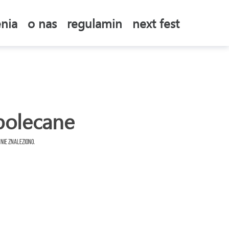
nia
o nas
regulamin
next fest
polecane
 nie znaleziono.