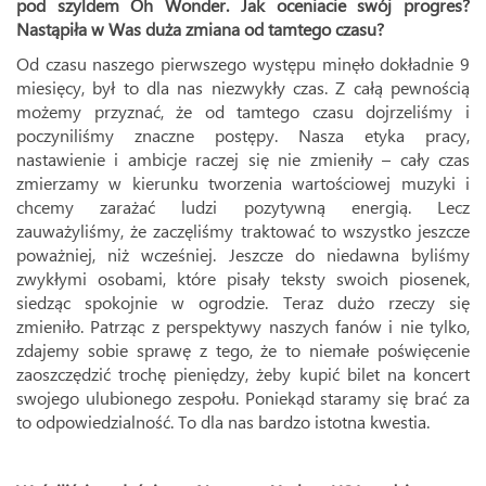
pod szyldem Oh Wonder. Jak oceniacie swój progres?
Nastąpiła w Was duża zmiana od tamtego czasu?
Od czasu naszego pierwszego występu minęło dokładnie 9
miesięcy, był to dla nas niezwykły czas. Z całą pewnością
możemy przyznać, że od tamtego czasu dojrzeliśmy i
poczyniliśmy znaczne postępy. Nasza etyka pracy,
nastawienie i ambicje raczej się nie zmieniły – cały czas
zmierzamy w kierunku tworzenia wartościowej muzyki i
chcemy zarażać ludzi pozytywną energią. Lecz
zauważyliśmy, że zaczęliśmy traktować to wszystko jeszcze
poważniej, niż wcześniej. Jeszcze do niedawna byliśmy
zwykłymi osobami, które pisały teksty swoich piosenek,
siedząc spokojnie w ogrodzie. Teraz dużo rzeczy się
zmieniło. Patrząc z perspektywy naszych fanów i nie tylko,
zdajemy sobie sprawę z tego, że to niemałe poświęcenie
zaoszczędzić trochę pieniędzy, żeby kupić bilet na koncert
swojego ulubionego zespołu. Poniekąd staramy się brać za
to odpowiedzialność. To dla nas bardzo istotna kwestia.