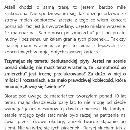
Jeżeli chodzi o samą trasę, to jestem bardzo mile
zaskoczona. Nie spodziewałam się, tak dużego odzewu ze
strony moich odbiorców, zresztą z tego co wiem koncert
poznański też jest już wyprzedany. Często miałam wrażenie,
że materiał na „Samotności po zmierzchu” jest po prostu
nudny i bez sensu unikałam grania tych piosenek… Tak czy
inaczej mam wrażenie, że jest to jedna z lepszych tras
koncertowych w mojej dotychczasowej karierze.
Trzymając się tematu debiutanckiej płyty. Jesteś na scenie
ponad dekadę, nie masz teraz wrażenia, że „Samotność po
zmierzchu” jest trochę przelukrowana? Za dużo w niej o
miłości i rozstaniach, a za mało prawdziwej kobiecości, którą
emanuje „Bawię się świetnie”?
Biorąc pod uwagę, że materiał ten tworzyłam ponad 10 lat
temu, mając dwadzieścia parę lat, to nie mogę od siebie
wymagać jakieś niesamowitej dawki kobiecości. Na tamtym
etapie mojego życia stać mnie było raczej na patrzenie na
świat przez różowe okulary, aniżeli twarde stąpanie po
ziemi. Nie wstydzę się tych piosenek. Raczej słucham ich z