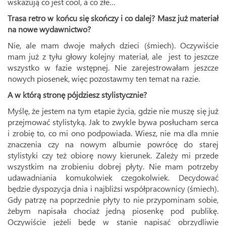
wskazują co jest cool, a co złe…
Trasa retro w końcu się skończy i co dalej? Masz już materiał
na nowe wydawnictwo?
Nie, ale mam dwoje małych dzieci (śmiech). Oczywiście
mam już z tyłu głowy kolejny materiał, ale jest to jeszcze
wszystko w fazie wstępnej. Nie zarejestrowałam jeszcze
nowych piosenek, więc pozostawmy ten temat na razie.
A w którą stronę pójdziesz stylistycznie?
Myślę, że jestem na tym etapie życia, gdzie nie muszę się już
przejmować stylistyką. Jak to zwykle bywa posłucham serca
i zrobię to, co mi ono podpowiada. Wiesz, nie ma dla mnie
znaczenia czy na nowym albumie powrócę do starej
stylistyki czy też obiorę nowy kierunek. Zależy mi przede
wszystkim na zrobieniu dobrej płyty. Nie mam potrzeby
udawadniania komukolwiek czegokolwiek. Decydować
będzie dyspozycja dnia i najbliżsi współpracownicy (śmiech).
Gdy patrzę na poprzednie płyty to nie przypominam sobie,
żebym napisała chociaż jedną piosenkę pod publikę.
Oczywiście jeżeli będę w stanie napisać obrzydliwie