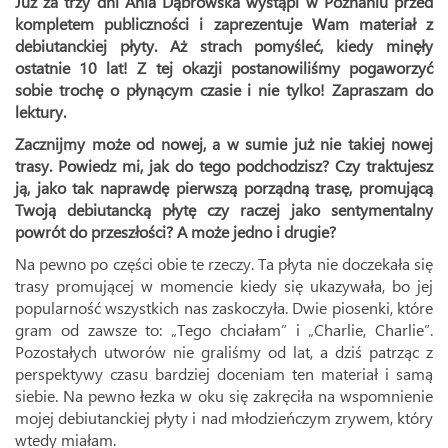
Już za trzy dni Ania Dąbrowska wystąpi w Poznaniu przed
kompletem publiczności i zaprezentuje Wam materiał z
debiutanckiej płyty. Aż strach pomyśleć, kiedy minęły
ostatnie 10 lat! Z tej okazji postanowiliśmy pogaworzyć
sobie trochę o płynącym czasie i nie tylko! Zapraszam do
lektury.
Zacznijmy może od nowej, a w sumie już nie takiej nowej
trasy. Powiedz mi, jak do tego podchodzisz? Czy traktujesz
ją, jako tak naprawdę pierwszą porządną trasę, promującą
Twoją debiutancką płytę czy raczej jako sentymentalny
powrót do przeszłości? A może jedno i drugie?
Na pewno po części obie te rzeczy. Ta płyta nie doczekała się
trasy promującej w momencie kiedy się ukazywała, bo jej
popularność wszystkich nas zaskoczyła. Dwie piosenki, które
gram od zawsze to: „Tego chciałam” i „Charlie, Charlie”.
Pozostałych utworów nie graliśmy od lat, a dziś patrząc z
perspektywy czasu bardziej doceniam ten materiał i samą
siebie. Na pewno łezka w oku się zakręciła na wspomnienie
mojej debiutanckiej płyty i nad młodzieńczym zrywem, który
wtedy miałam.