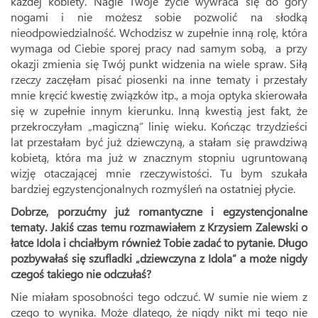
każdej kobiety. Nagle Twoje życie wywraca się do góry
nogami i nie możesz sobie pozwolić na słodką
nieodpowiedzialność. Wchodzisz w zupełnie inną rolę, która
wymaga od Ciebie sporej pracy nad samym sobą, a przy
okazji zmienia się Twój punkt widzenia na wiele spraw. Siłą
rzeczy zaczęłam pisać piosenki na inne tematy i przestały
mnie kręcić kwestię związków itp., a moja optyka skierowała
się w zupełnie innym kierunku. Inną kwestią jest fakt, że
przekroczyłam „magiczną” linię wieku. Kończąc trzydzieści
lat przestałam być już dziewczyną, a stałam się prawdziwą
kobietą, która ma już w znacznym stopniu ugruntowaną
wizję otaczającej mnie rzeczywistości. Tu bym szukała
bardziej egzystencjonalnych rozmyśleń na ostatniej płycie.
Dobrze, porzućmy już romantyczne i egzystencjonalne
tematy. Jakiś czas temu rozmawiałem z Krzysiem Zalewski o
łatce Idola i chciałbym również Tobie zadać to pytanie. Długo
pozbywałaś się szufladki „dziewczyna z Idola” a może nigdy
czegoś takiego nie odczułaś?
Nie miałam sposobności tego odczuć. W sumie nie wiem z
czego to wynika. Może dlatego, że nigdy nikt mi tego nie