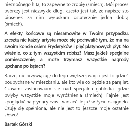
nieznośnego hita, to zapewne to zrobię (śmiech). Mój proces
twórczy jest niezwykle długi, często jest tak, że napiszę sto
piosenek za nim wyłuskam ostatecznie jedną dobrą
(śmiech).
A efekty końcowe są niesamowite w Twoim przypadku,
zresztą nie każdy artysta może się pochwalić tym, że ma na
swoim koncie osiem Fryderyków i pięć platynowych płyt. No
właśnie, co z tym wszystkim robisz? Masz jakieś specjalne
pomieszczenie, a może trzymasz wszystkie nagrody
upchane po kątach?
Raczej nie przywiązuję do tego większej wagi i jest to gdzieś
poupychane w mieszkaniu, ale kto wie co będzie za parę lat.
Czasami zastanawiam się nad specjalna gablotką, gdzie
byłyby wszystkie moje wyróżnienia (śmiech). Fajnie jest
spoglądać na płynący czas i widzieć ile już w życiu osiągnęło.
Czuję się spełniona, ale nie jest to jeszcze moje ostatnie
słowo!
Bartek Górski