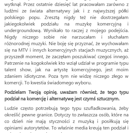
wytknął. Przez ostatnie dziesięć lat pracowałam zarówno z
ludźmi ze świata alternatywy jak i z najwyższej półki
polskiego popu. Zresztą nigdy też nie dostrzegałam
jakiegokolwiek podziału na muzykę komercyjną i
undergroundową. Wynikało to raczej z mojego podejścia.
Nigdy niczego sobie nie narzucałam i słuchałam
różnorodnej muzyki. Nie boję się przyznać, że wychowałam
się na MTV i innych komercyjnych stacjach muzycznych, aż
przyszedł moment, że zaczęłam poszukiwać czegoś innego.
Patrzenie na kogokolwiek kto wziął udział w programie typu
talent show, jak na artystę komercyjnego, jest moim
zdaniem idiotyczne. Poza tym nie widzę niczego złego w
komercji. To kwestia świadomego wyboru.
Podzielam Twoją opinię, uważam również, że tego typu
podział na komercję i alternatywę jest czymś sztucznym.
Ludzie często potrzebują tego typu szufladkowania, żeby
określić pewne granice. Dotyczy to zwłaszcza osób, które na
co dzień nie mają styczności z muzyką i posiłkują się
opiniami autorytetów. To właśnie media kreują ten podział i