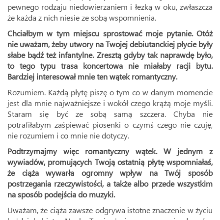
pewnego rodzaju niedowierzaniem i łezką w oku, zwłaszcza
że każda z nich niesie ze sobą wspomnienia.
Chciałbym w tym miejscu sprostować moje pytanie. Otóż
nie uważam, żeby utwory na Twojej debiutanckiej płycie były
słabe bądź też infantylne. Zresztą gdyby tak naprawdę było,
to tego typu trasa koncertowa nie miałaby racji bytu.
Bardziej interesował mnie ten wątek romantyczny.
Rozumiem. Każdą płytę piszę o tym co w danym momencie
jest dla mnie najważniejsze i wokół czego krążą moje myśli.
Staram się być ze sobą samą szczera. Chyba nie
potrafiłabym zaśpiewać piosenki o czymś czego nie czuję,
nie rozumiem i co mnie nie dotyczy.
Podtrzymajmy więc romantyczny wątek. W jednym z
wywiadów, promujących Twoją ostatnią płytę wspomniałaś,
że ciąża wywarła ogromny wpływ na Twój sposób
postrzegania rzeczywistości, a także albo przede wszystkim
na sposób podejścia do muzyki.
Uważam, że ciąża zawsze odgrywa istotne znaczenie w życiu